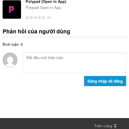
n
n
Polypad (Open in App)
ế
g
g
Polypad Open in App.
p
:
s
h
T
0
ố
ạ
ổ
x
n
n
Phản hồi của người dùng
ế
g
g
p
:
s
h
Bình luận: 0
ố
ạ
x
n
ế
g
p
:
h
ạ
n
Đăng nhập để đăng
g
:
Trên cùng