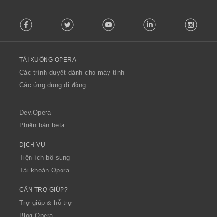
F
Facebook
Twitter
Youtube
LinkedIn
Instag
o
l
l
o
TẢI XUỐNG OPERA
w
O
Các trình duyệt dành cho máy tính
p
Các ứng dụng di động
e
r
a
Dev.Opera
Phiên bản beta
DỊCH VỤ
Tiện ích bổ sung
Tài khoản Opera
CẦN TRỢ GIÚP?
Trợ giúp & hỗ trợ
Blog Opera