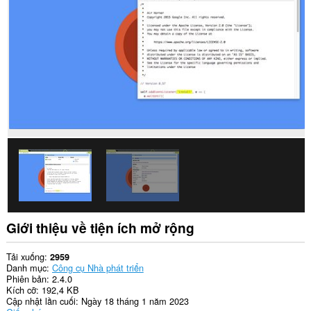
cập
dữ
liệu
của
bạn
trên
tất
cả
các
trang
web.
Giới thiệu về tiện ích mở rộng
Tải xuống
2959
Danh mục
Công cụ Nhà phát triển
Phiên bản
2.4.0
Kích cỡ
192,4 KB
Cập nhật lần cuối
Ngày 18 tháng 1 năm 2023