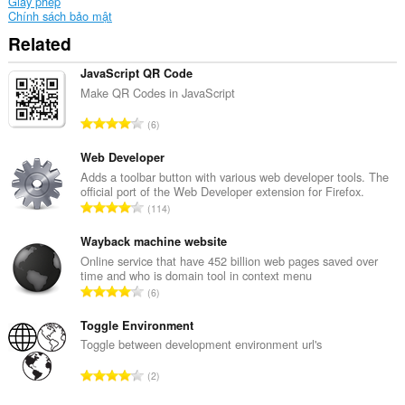
Giấy phép
Chính sách bảo mật
Related
JavaScript QR Code
Make QR Codes in JavaScript
T
6
ổ
n
Web Developer
g
Adds a toolbar button with various web developer tools. The
official port of the Web Developer extension for Firefox.
s
T
114
ố
ổ
x
n
Wayback machine website
ế
g
Online service that have 452 billion web pages saved over
p
time and who is domain tool in context menu
s
h
T
6
ố
ạ
ổ
x
n
n
Toggle Environment
ế
g
g
Toggle between development environment url's
p
:
s
h
T
2
ố
ạ
ổ
x