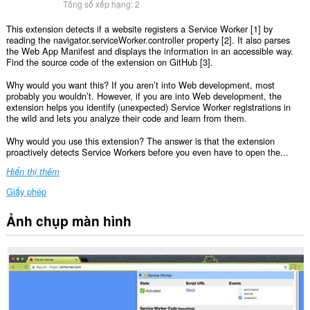
Tổng số xếp hạng:
2
This extension detects if a website registers a Service Worker [1] by
reading the navigator.serviceWorker.controller property [2]. It also parses
the Web App Manifest and displays the information in an accessible way.
Find the source code of the extension on GitHub [3].
Why would you want this? If you aren’t into Web development, most
probably you wouldn’t. However, if you are into Web development, the
extension helps you identify (unexpected) Service Worker registrations in
the wild and lets you analyze their code and learn from them.
Why would you use this extension? The answer is that the extension
proactively detects Service Workers before you even have to open the...
Hiển thị thêm
Giấy phép
Ảnh chụp màn hình
Tiện
ích
mở
rộng
này
có
thể
truy