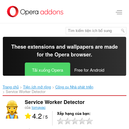
Chuyển
đến
nội
dung
chính
These extensions and wallpapers are made
for the
Opera browser
.
Tải xuống Opera
Free for Android
Trang chủ
Tiện ích mở rộng
Công cụ Nhà phát triển
Service Worker Detector‎
Service Worker Detector
của
tomayac
4.2
Xếp hạng của bạn
/ 5