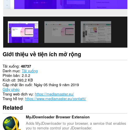
trang
web.
Tiện
ích
mở
rộng
này
có
thể
truy
cập
Giới thiệu về tiện ích mở rộng
tab
và
hoạt
Tải xuống
48737
động
Danh mục
Tải xuống
duyệt
Phiên bản
2.0.2
web
Kích cỡ
393,2 KB
của
Cập nhật lần cuối
Ngày 05 tháng 9 năm 2019
bạn.
Giấy phép
Trang web dịch vụ
https://mediamaster.eu/
Trang hỗ trợ
https://www.mediamaster.eu/contatti/
Related
MyJDownloader Browser Extension
Adds MyJDownloader to your browser, a service that enables
you to remote control your JDownloader.