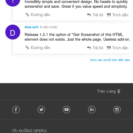
Incredibly simple and convenient design. No hassle to quickly
screenshot and save. Great if you value speed and simplicity.
Đường dẫn
Trả lời
Trích dẫn
dias-soft
6 năm trước
D
Release 1.2.1 the option of "Get Screenshot of this HTML
element does not exists. Just the whole page. Useless add-on.
Đường dẫn
Trả lời
Trích dẫn
Xem các chuỗi trên diễn đàn
Trên cùng
F
Facebook
Twitter
Youtube
LinkedIn
Instag
o
l
l
o
TẢI XUỐNG OPERA
w