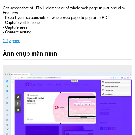
Get screenshot of HTML element or of whole web page in just one click
Features
- Export your screenshots of whole web page to png or to PDF
- Capture visible zone
- Capture area
- Content editing
Giấy phép
Ảnh chụp màn hình
Tiện
ích
mở
rộng
này
có
thể
truy
cập
dữ
liệu
của
bạn
trên
tất
cả
các