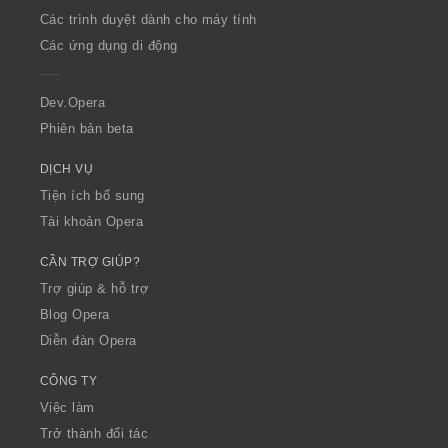
O
Các trình duyệt dành cho máy tính
p
Các ứng dụng di động
e
r
a
Dev.Opera
Phiên bản beta
DỊCH VỤ
Tiện ích bổ sung
Tài khoản Opera
CẦN TRỢ GIÚP?
Trợ giúp & hỗ trợ
Blog Opera
Diễn đàn Opera
CÔNG TY
Việc làm
Trở thành đối tác