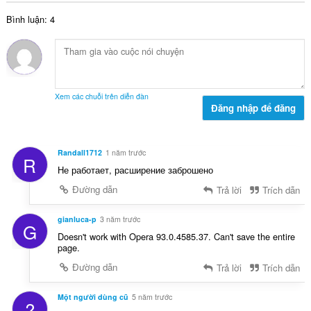
:
s
h
Bình luận: 4
ố
ạ
x
n
ế
g
p
:
h
ạ
Xem các chuỗi trên diễn đàn
n
Đăng nhập để đăng
g
:
Randall1712
1 năm trước
R
Не работает, расширение заброшено
Đường dẫn
Trả lời
Trích dẫn
gianluca-p
3 năm trước
G
Doesn't work with Opera 93.0.4585.37. Can't save the entire
page.
Đường dẫn
Trả lời
Trích dẫn
Một người dùng cũ
5 năm trước
?