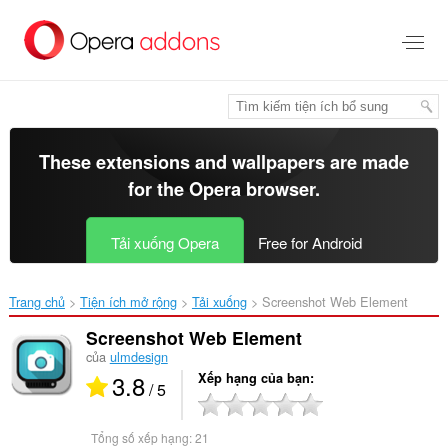
Chuyển
đến
nội
dung
chính
These extensions and wallpapers are made
for the
Opera browser
.
Tải xuống Opera
Free for Android
Trang chủ
Tiện ích mở rộng
Tải xuống
Screenshot Web Element‎
Screenshot Web Element
của
ulmdesign
3.8
Xếp hạng của bạn
/ 5
Tổng số xếp hạng:
21