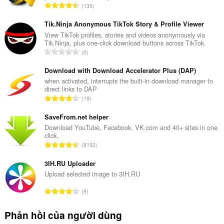
T
135
ổ
n
Tik.Ninja Anonymous TikTok Story & Profile Viewer
g
View TikTok profiles, stories and videos anonymously via
Tik.Ninja, plus one-click download buttons across TikTok.
s
T
0
ố
ổ
x
n
Download with Download Accelerator Plus (DAP)
ế
g
when activated, interrupts the built-in download manager to
p
direct links to DAP
s
h
T
19
ố
ạ
ổ
x
n
n
SaveFrom.net helper
ế
g
g
Download YouTube, Facebook, VK.com and 40+ sites in one
p
:
click.
s
h
T
8192
ố
ạ
ổ
x
n
n
3IH.RU Uploader
ế
g
g
Upload selected image to 3IH.RU
p
:
s
h
T
9
ố
ạ
ổ
x
n
n
Phản hồi của người dùng
ế
g
g
p