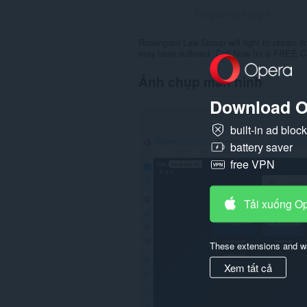
Tổng số xếp hạng:
0
Rosengard Law Group will fight to obtain f
may have suffered. Call Now for a FREE C
Ảnh chụp màn hình
Download O
built-in ad bloc
battery saver
free VPN
Tải xuống O
These extensions and wa
Xem tất cả