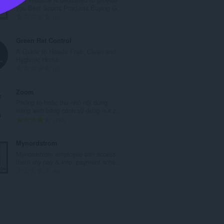
s
you Best Sports Products Buying G...
ố
T
0
x
ổ
ế
n
Green Rat Control
p
g
A Guide to Hassle Free, Clean and
h
s
Hygienic Home.
ạ
ố
T
0
n
x
ổ
g
ế
n
Zoom
:
p
g
Phóng to hoặc thu nhỏ nội dung
h
s
trang web bằng cách sử dụng nút z...
ạ
ố
T
193
n
x
ổ
g
ế
n
Mynordstrom
:
p
g
Mynordstrom employee can access
h
s
them my pay & info, payment sche...
ạ
ố
T
0
n
x
ổ
g
ế
n
:
p
g
h
s
ạ
ố