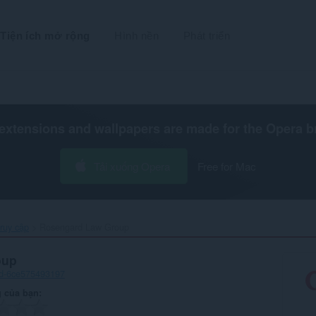
Tiện ích mở rộng
Hình nền
Phát triển
extensions and wallpapers are made for the
Opera b
Tải xuống Opera
Free for Mac
ruy cập
Rosengard Law Group‎
oup
d-6ce575493197
 của bạn