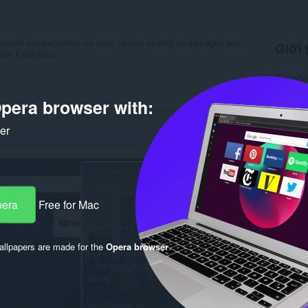
inancial compensation for your injuries as well as damages you
Giới 
ase Evaluation.
Tải xuố
Danh m
Phiên b
pera browser with:
Kích cỡ
Cập nhật
ker
Giấy ph
Chính s
Trang w
Trang hỗ
Rela
pera
Free for Mac
llpapers are made for the
Opera browser
.