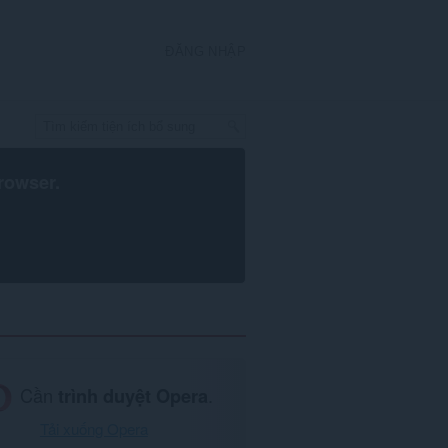
ĐĂNG NHẬP
rowser
.
Cần
trình duyệt Opera
.
Tải xuống Opera