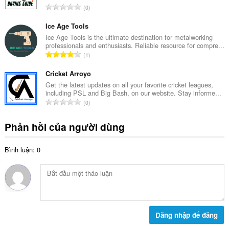
h
T
0
ố
ạ
ổ
x
n
n
Ice Age Tools
ế
g
g
Ice Age Tools is the ultimate destination for metalworking
p
:
professionals and enthusiasts. Reliable resource for compre...
s
h
T
1
ố
ạ
ổ
x
n
n
Cricket Arroyo
ế
g
g
Get the latest updates on all your favorite cricket leagues,
p
:
including PSL and Big Bash, on our website. Stay informe...
s
h
T
0
ố
ạ
ổ
x
n
n
Phản hồi của người dùng
ế
g
g
p
:
s
h
Bình luận: 0
ố
ạ
x
n
ế
g
p
:
h
ạ
n
Đăng nhập để đăng
g