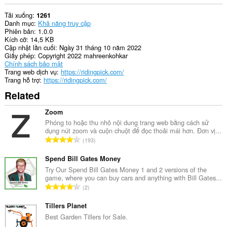
Tải xuống
1261
Danh mục
Khả năng truy cập
Phiên bản
1.0.0
Kích cỡ
14,5 KB
Cập nhật lần cuối
Ngày 31 tháng 10 năm 2022
Giấy phép
Copyright 2022 mahreenkohkar
Chính sách bảo mật
Trang web dịch vụ
https://ridingpick.com/
Trang hỗ trợ
https://ridingpick.com/
Related
Zoom
Phóng to hoặc thu nhỏ nội dung trang web bằng cách sử
dụng nút zoom và cuộn chuột để đọc thoải mái hơn. Đơn vị...
T
193
ổ
n
Spend Bill Gates Money
g
Try Our Spend Bill Gates Money 1 and 2 versions of the
game, where you can buy cars and anything with Bill Gates...
s
T
2
ố
ổ
x
n
Tillers Planet
ế
g
Best Garden Tillers for Sale.
p
s