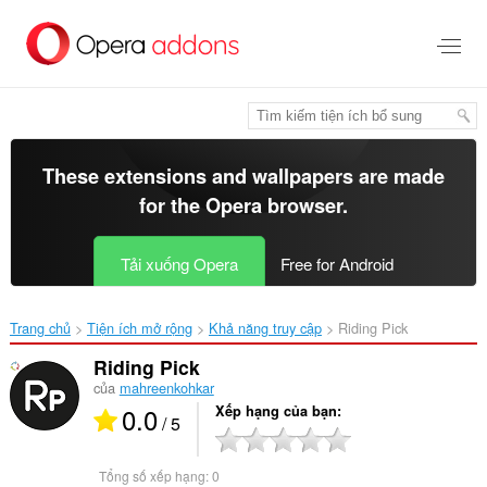
Chuyển
đến
nội
dung
chính
These extensions and wallpapers are made
for the
Opera browser
.
Tải xuống Opera
Free for Android
Trang chủ
Tiện ích mở rộng
Khả năng truy cập
Riding Pick‎
Riding Pick
của
mahreenkohkar
0.0
Xếp hạng của bạn
/ 5
Tổng số xếp hạng:
0