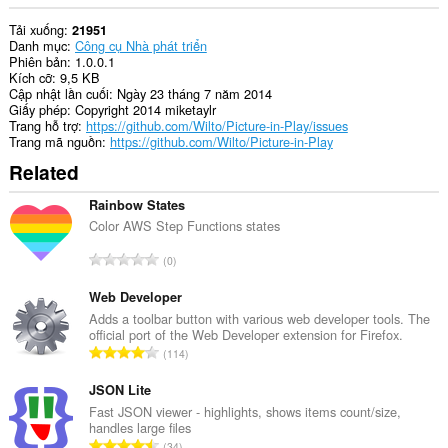
Tải xuống
21951
Danh mục
Công cụ Nhà phát triển
Phiên bản
1.0.0.1
Kích cỡ
9,5 KB
Cập nhật lần cuối
Ngày 23 tháng 7 năm 2014
Giấy phép
Copyright 2014 miketaylr
Trang hỗ trợ
https://github.com/Wilto/Picture-in-Play/issues
Trang mã nguồn
https://github.com/Wilto/Picture-in-Play
Related
Rainbow States
Color AWS Step Functions states
T
0
ổ
n
Web Developer
g
Adds a toolbar button with various web developer tools. The
official port of the Web Developer extension for Firefox.
s
T
114
ố
ổ
x
n
JSON Lite
ế
g
Fast JSON viewer - highlights, shows items count/size,
p
handles large files
s
h
T
34