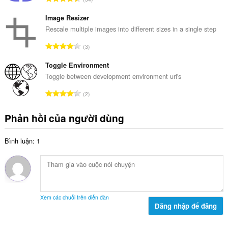
ố
ạ
ổ
x
n
n
Image Resizer
ế
g
g
Rescale multiple images into different sizes in a single step
p
:
s
h
T
3
ố
ạ
ổ
x
n
n
Toggle Environment
ế
g
g
Toggle between development environment url's
p
:
s
h
T
2
ố
ạ
ổ
x
n
n
Phản hồi của người dùng
ế
g
g
p
:
s
h
Bình luận: 1
ố
ạ
x
n
ế
g
p
:
h
ạ
Xem các chuỗi trên diễn đàn
n
Đăng nhập để đăng
g
: