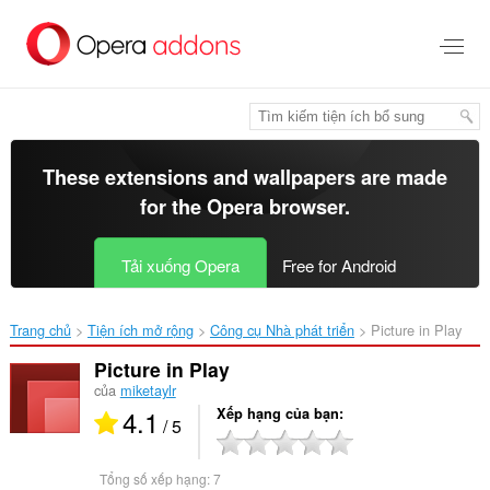
Chuyển
đến
nội
dung
chính
These extensions and wallpapers are made
for the
Opera browser
.
Tải xuống Opera
Free for Android
Trang chủ
Tiện ích mở rộng
Công cụ Nhà phát triển
Picture in Play‎
Picture in Play
của
miketaylr
4.1
Xếp hạng của bạn
/ 5
Tổng số xếp hạng:
7