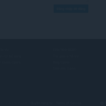
Đăng nhập để đăng
CH VỤ
CẦN TRỢ GIÚP?
ện ích bổ sung
Trợ giúp & hỗ trợ
i khoản Opera
Blog Opera
Diễn đàn Opera
Sel
© Opera Software
Quyền riêng tư
Terms of Service