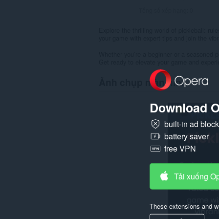
Tổng số xếp hạng:
0
Explore the thrilling world of pickleball: ru
your game with expert tips and join the vib
Whether you’re a beginner or a seasoned pro
Get ready to elevate your game and experien
Ảnh chụp màn hình
Download O
built-in ad bloc
battery saver
free VPN
Tải xuống O
These extensions and wa