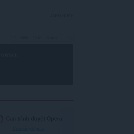
ĐĂNG NHẬP
rowser
.
Cần
trình duyệt Opera
.
Tải xuống Opera