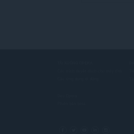
TẢI XUỐNG OPERA
DỊ
Các trình duyệt dành cho máy tính
Ti
Các ứng dụng di động
Tà
Dev.Opera
Phiên bản beta
F
o
Facebook
Twitter
Youtube
LinkedIn
Instagram
l