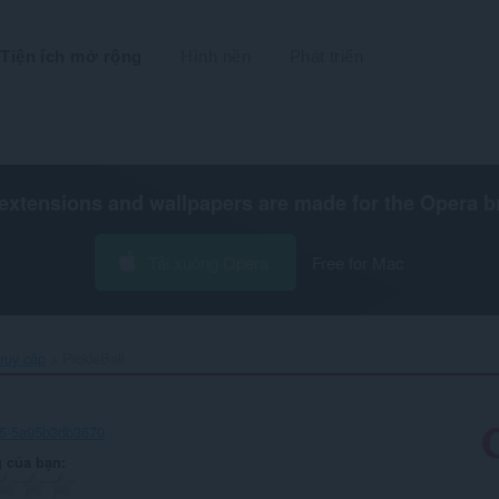
Tiện ích mở rộng
Hình nền
Phát triển
extensions and wallpapers are made for the
Opera b
Tải xuống Opera
Free for Mac
ruy cập
PickleBall‎
e5-5a95b3db3670
 của bạn