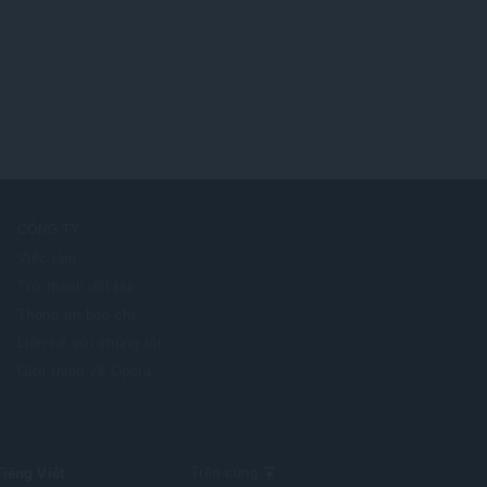
n
x
g
ế
:
p
h
ạ
n
g
:
CÔNG TY
Việc làm
Trở thành đối tác
Thông tin báo chí
Liên hệ với chúng tôi
Giới thiệu về Opera
ect
Trên cùng