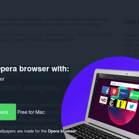
les, equipment, strategies, and top-rated courts nearby. Elevate
Giới 
rant pickleball community. Discover the excitement today!
, our website is your go-to destination for everything Pickleball.
Tải xuố
ce the joy of Pickleball like never before!
Danh m
Phiên b
Kích cỡ
Cập nhật
Giấy ph
Chính s
pera browser with:
Trang w
Trang hỗ
ker
Rela
pera
Free for Mac
llpapers are made for the
Opera browser
.