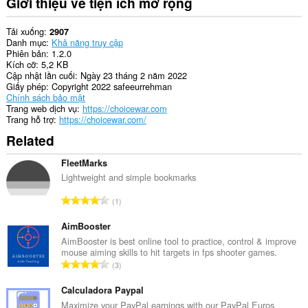
Giới thiệu về tiện ích mở rộng
Tải xuống
2907
Danh mục
Khả năng truy cập
Phiên bản
1.2.0
Kích cỡ
5,2 KB
Cập nhật lần cuối
Ngày 23 tháng 2 năm 2022
Giấy phép
Copyright 2022 safeeurrehman
Chính sách bảo mật
Trang web dịch vụ
https://choicewar.com
Trang hỗ trợ
https://choicewar.com/
Related
FleetMarks
Lightweight and simple bookmarks
T
1
ổ
n
AimBooster
g
AimBooster is best online tool to practice, control & improve
mouse aiming skills to hit targets in fps shooter games.
s
T
3
ố
ổ
x
n
Calculadora Paypal
ế
g
Maximize your PayPal earnings with our PayPal Euros