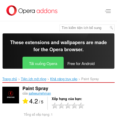
Chuyển
đến
nội
dung
chính
These extensions and wallpapers are made
for the
Opera browser
.
Tải xuống Opera
Free for Android
Trang chủ
Tiện ích mở rộng
Khả năng truy cập
Paint Spray‎
Paint Spray
của
safeeurrehman
4.2
Xếp hạng của bạn
/ 5
Tổng số xếp hạng:
1