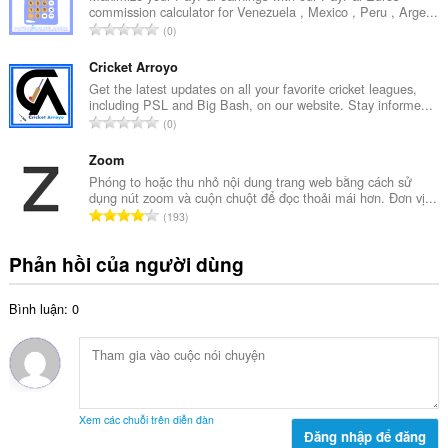
p
commission calculator for Venezuela , Mexico , Peru , Arge...
s
h
T
0
ố
ạ
ổ
x
n
n
Cricket Arroyo
ế
g
g
Get the latest updates on all your favorite cricket leagues,
p
:
including PSL and Big Bash, on our website. Stay informe...
s
h
T
0
ố
ạ
ổ
x
n
n
Zoom
ế
g
g
Phóng to hoặc thu nhỏ nội dung trang web bằng cách sử
p
:
dụng nút zoom và cuộn chuột để đọc thoải mái hơn. Đơn vị...
s
h
T
193
ố
ạ
ổ
x
n
n
Phản hồi của người dùng
ế
g
g
p
:
s
h
Bình luận: 0
ố
ạ
x
n
ế
g
p
:
h
ạ
Xem các chuỗi trên diễn đàn
n
Đăng nhập để đăng