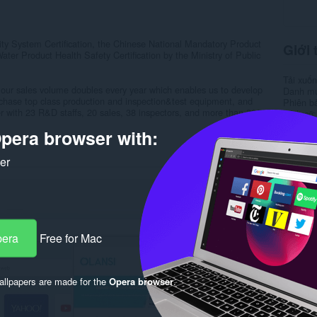
 System Certification, the Chinese National Mandatory Product
Giới 
ater Product Health Safety Certification by the Ministry of Public
Tải xuố
, our sales volume doubles every year which enables us to develop
Danh m
chase top class production and inspection&test equipment, and
Phiên b
 with 23 R&D staffs, 20 sales, 38 inspectors, and more than 200
Kích cỡ
Cập nhật
pera browser with:
Giấy ph
Chính s
Trang w
ker
Trang hỗ
Rela
pera
Free for Mac
llpapers are made for the
Opera browser
.