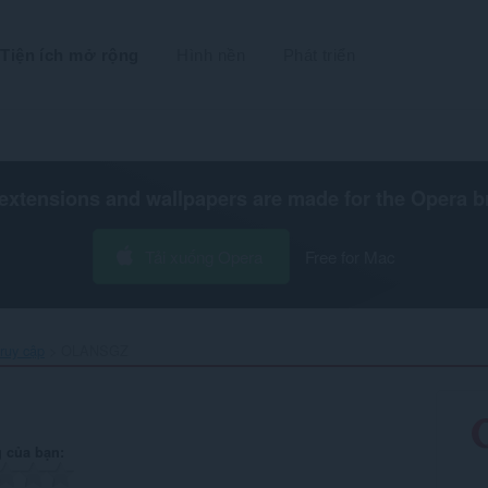
Tiện ích mở rộng
Hình nền
Phát triển
extensions and wallpapers are made for the
Opera b
Tải xuống Opera
Free for Mac
ruy cập
OLANSGZ‎
 của bạn