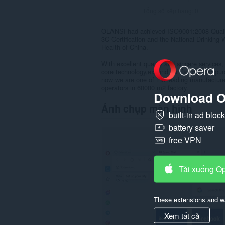
Tổng số xếp hạng:
0
OLANSI had achieved ISO9001:2008 Quality
3C Certification and the National Drinking W
Health of China.
With excellent quality and sincere services
core technology,expand our factory and pur
now we are one of the leading manufacturer
operators in 60000 m2 factory.
Download O
Ảnh chụp màn hình
built-in ad bloc
battery saver
free VPN
Tải xuống O
These extensions and wa
Xem tất cả