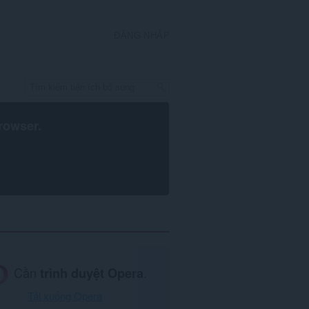
ĐĂNG NHẬP
rowser
.
Cần
trình duyệt Opera
.
Tải xuống Opera