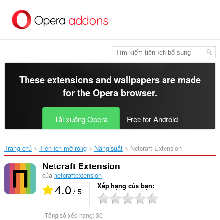
Chuyển
đến
nội
dung
chính
These extensions and wallpapers are made
for the
Opera browser
.
Tải xuống Opera
Free for Android
Trang chủ
Tiện ích mở rộng
Năng suất
Netcraft Extension‎
Netcraft Extension
của
netcraftextension
4.0
Xếp hạng của bạn
/ 5
Tổng số xếp hạng:
30