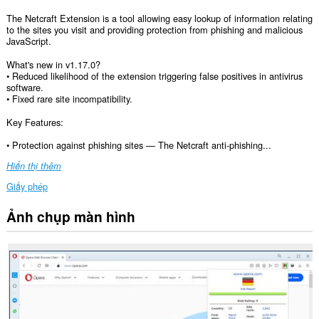
The Netcraft Extension is a tool allowing easy lookup of information relating
to the sites you visit and providing protection from phishing and malicious
JavaScript.
What's new in v1.17.0?
• Reduced likelihood of the extension triggering false positives in antivirus
software.
• Fixed rare site incompatibility.
Key Features:
• Protection against phishing sites — The Netcraft anti-phishing...
Hiển thị thêm
Giấy phép
Ảnh chụp màn hình
Tiện
ích
mở
rộng
này
có
thể
truy
cập