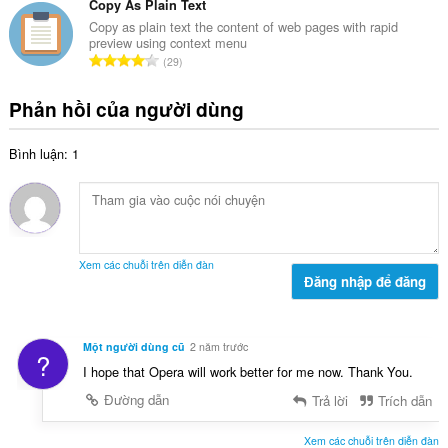
n
n
Copy As Plain Text
ế
g
g
Copy as plain text the content of web pages with rapid
p
:
preview using context menu
s
h
T
29
ố
ạ
ổ
x
n
n
Phản hồi của người dùng
ế
g
g
p
:
s
h
Bình luận: 1
ố
ạ
x
n
ế
g
p
:
h
ạ
Xem các chuỗi trên diễn đàn
n
Đăng nhập để đăng
g
:
Một người dùng cũ
2 năm trước
?
I hope that Opera will work better for me now. Thank You.
Đường dẫn
Trả lời
Trích dẫn
Xem các chuỗi trên diễn đàn