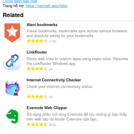
web.
Chính sách bảo mật
Trang hỗ trợ
https://netcraft.app/help/
Tiện
Related
ích
mở
rộng
Atavi bookmarks
này
Visual bookmarks, bookmarks sync across various browsers
có
and absolute safety for your bookmarks
thể
T
170
truy
ổ
cập
n
LinkRouter
tab
và
g
Route web links to custom apps using regex rules. Requires
hoạt
the LinkRouter Windows app.
s
động
T
4
ố
duyệt
ổ
x
web
n
Internet Connectivity Checker
của
ế
g
Check your internet connectivity status.
bạn.
p
s
h
T
3
ố
ạ
ổ
x
n
n
Evernote Web Clipper
ế
g
g
Sử dụng phần mở rộng Evernote để lưu những gì bạn thấy
p
:
trên web vào tài khoản Evernote của bạn.
s
h
T
610
ố
ạ
ổ
x