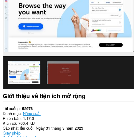
dữ
liệu
của
bạn
trên
tất
cả
các
trang
web.
Tiện
ích
mở
rộng
này
có
thể
truy
cập
Giới thiệu về tiện ích mở rộng
dữ
liệu
của
Tải xuống
52976
bạn
Danh mục
Năng suất
trên
Phiên bản
1.17.0
một
Kích cỡ
760,4 KB
số
Cập nhật lần cuối
Ngày 31 tháng 3 năm 2023
trang
Giấy phép