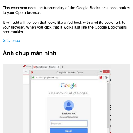
This extension adds the functionality of the Google Bookmarks bookmarklet
to your Opera browser.
It will add a little icon that looks like a red book with a white bookmark to
your browser. When you click that it works just like the Google Bookmarks
bookmarklet.
Giấy phép
Ảnh chụp màn hình
Tiện
ích
mở
rộng
này
có
thể
truy
cập
tab
và
hoạt
động
duyệt
web
của
bạn.