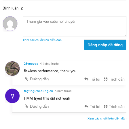
p
:
s
h
Bình luận: 2
ố
ạ
x
n
ế
g
p
:
h
ạ
Xem các chuỗi trên diễn đàn
n
Đăng nhập để đăng
g
:
23ycovop
4 tháng trước
flawless performance, thank you
Đường dẫn
Trả lời
Trích dẫn
Một người dùng cũ
5 năm trước
?
HMM tryed this did not work
Đường dẫn
Trả lời
Trích dẫn
Xem các chuỗi trên diễn đàn