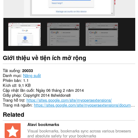
Giới thiệu về tiện ích mở rộng
Tải xuống
20033
Danh mục
Năng suất
Phiên bản
1.1
Kích cỡ
9,1 KB
Cập nhật lần cuối
Ngày 06 tháng 2 năm 2014
Giấy phép
Copyright 2014 8sheldons8
Trang hỗ trợ
https://sites.google.com/site/myoperaextensions/
Trang mã nguồn
https://sites.google.com/site/myoperaextensions/documents/source
Related
Atavi bookmarks
Visual bookmarks, bookmarks sync across various browsers
and absolute safety for your bookmarks