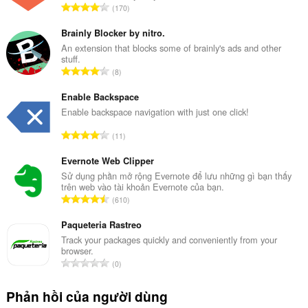
T
170
ổ
n
Brainly Blocker by nitro.
g
An extension that blocks some of brainly's ads and other
stuff.
s
T
8
ố
ổ
x
n
Enable Backspace
ế
g
Enable backspace navigation with just one click!
p
s
h
T
11
ố
ạ
ổ
x
n
n
Evernote Web Clipper
ế
g
g
Sử dụng phần mở rộng Evernote để lưu những gì bạn thấy
p
:
trên web vào tài khoản Evernote của bạn.
s
h
T
610
ố
ạ
ổ
x
n
n
Paqueteria Rastreo
ế
g
g
Track your packages quickly and conveniently from your
p
:
browser.
s
h
T
0
ố
ạ
ổ
x
n
n
Phản hồi của người dùng
ế
g
g