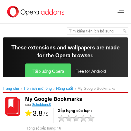
Chuyển
đến
nội
dung
chính
These extensions and wallpapers are made
for the
Opera browser
.
Tải xuống Opera
Free for Android
Trang chủ
Tiện ích mở rộng
Năng suất
My Google Bookmarks‎
My Google Bookmarks
của
8sheldons8
3.8
Xếp hạng của bạn
/ 5
Tổng số xếp hạng:
16