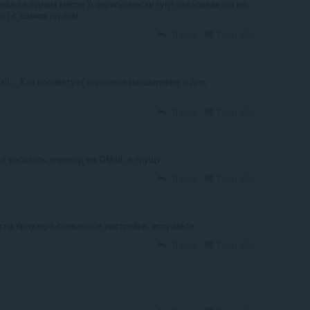
надо в одном месте )) периодически гугл отваливается но
о ) с самим гуглом
Trả lời
Trích dẫn
ail... Кто посоветует подобное расширение с доп.
Trả lời
Trích dẫn
ал работать переход на GMail, я грущу
Trả lời
Trích dẫn
ска браузера сбиваются настройки, исправьте
Trả lời
Trích dẫn