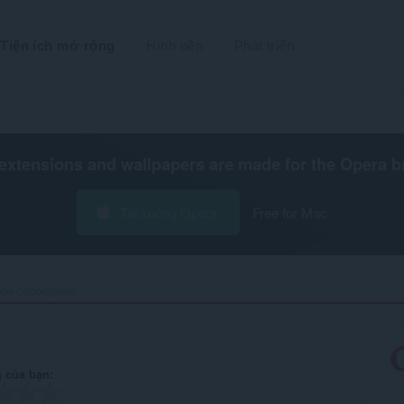
Tiện ích mở rộng
Hình nền
Phát triển
extensions and wallpapers are made for the
Opera b
Tải xuống Opera
Free for Mac
ои сообщения‎
 của bạn