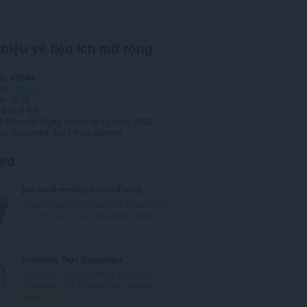
thiệu về tiện ích mở rộng
ng
87549
ục
Xã hội
ản
2.12
248,0 KB
 lần cuối
Ngày 14 tháng 12 năm 2022
ép
Copyright 2021 max-babneg
ted
jeu-tarot-en-ligne.com•Emoji
Ajoute des fonctionnalités à jeu-tarot-
en-ligne.com pour améliorer votre e...
T
0
ổ
n
Invisible Text Generator
g
Generate hidden letters and blank
s
characters for WhatsApp, Discord...
ố
T
2