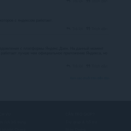
Trả lời
Trích dẫn
которое с яндексом работает.
Trả lời
Trích dẫn
ведомления с платформы Яндекс.Дзен. На данный момент
и работает лучше чем официальное приложение Яндекса, но
Trả lời
Trích dẫn
Xem các chuỗi trên diễn đàn
CH VỤ
CẦN TRỢ GIÚP?
ện ích bổ sung
Trợ giúp & hỗ trợ
i khoản Opera
Blog Opera