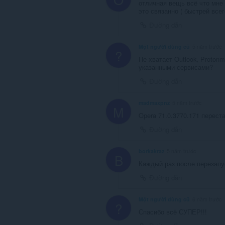
отличная вещь всё что мне 
это связанно ( быстрей всег
Đường dẫn
Một người dùng cũ
5 năm trước
?
Не хватает Outlook, Protonm
указанными сервисами?
Đường dẫn
madmaxpnz
5 năm trước
M
Opera 71.0.3770.171 перест
Đường dẫn
borkakraz
5 năm trước
B
Каждый раз после перезапу
Đường dẫn
Một người dùng cũ
6 năm trước
?
Спасибо всё СУПЕР!!!