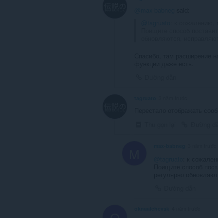
@max-babneg
said:
@tagruato
: к сожалению,
Поищите способ поставит
обновляются, исправляют
Спасибо, там расширение на
функции даже есть.
Đường dẫn
tagruato
3 năm trước
Перестало отображать соо
Thu gọn lại
Đường d
max-babneg
3 năm trước
M
@tagruato
: к сожале
Поищите способ пост
регулярно обновляют
Đường dẫn
oknaalchevsk
4 năm trước
O