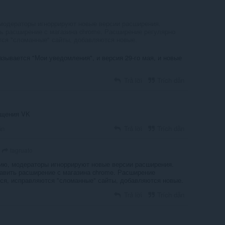
 модераторы игноррируют новые версии расширения.
ь расширение с магазина chrome. Расширение регулярно
ся "сломанные" сайты, добавляются новые.
зывается "Мои уведомления", и версия 29-го мая, и новые
Trả lời
Trích dẫn
бщения VK
ẫn
Trả lời
Trích dẫn
tagruato
нию, модераторы игноррируют новые версии расширения.
авить расширение с магазина chrome. Расширение
ся, исправляются "сломанные" сайты, добавляются новые.
Trả lời
Trích dẫn