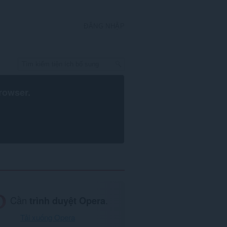
ĐĂNG NHẬP
rowser
.
Cần
trình duyệt Opera
.
Tải xuống Opera