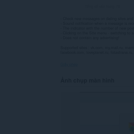
Tổng số xếp hạng:
78
- Check new messages on dating sites and 
- Sound notification when a message is rec
- The indicator with the number of new po
- Clicking on the Site menu - switching to
- Does not contain any advertising!
Supported sites : vk.com, my.mail.ru, mamba
facebook.com, loveplanet.ru, fotastrana.ru,
Giấy phép
Tiện
Ảnh chụp màn hình
ích
mở
rộng
này
có
thể
truy
cập
dữ
liệu
của