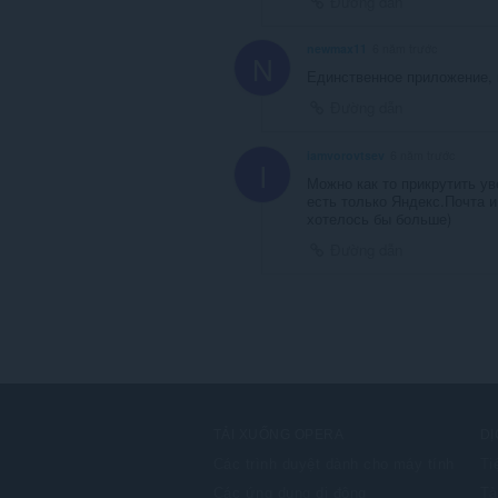
Đường dẫn
newmax11
6 năm trước
N
Единственное приложение, 
Đường dẫn
iamvorovtsev
6 năm trước
I
Можно как то прикрутить у
есть только Яндекс.Почта 
хотелось бы больше)
Đường dẫn
TẢI XUỐNG OPERA
DỊ
Các trình duyệt dành cho máy tính
Ti
Các ứng dụng di động
Tà