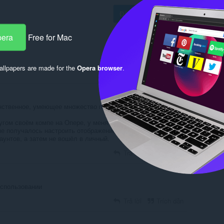
Đăng nhập để đăng
pera
Free for Mac
llpapers are made for the
Opera browser
.
Trả lời
Trích dẫn
нственное, умеющее множество популярных почтовиков
угом своём компе на Опере, у меня 2 аккаунта в Google -
не получалось настроить отображение уведомлений, пока не
аунтов, а затем не вошёл в личный.
Trả lời
Trích dẫn
использовании
Trả lời
Trích dẫn