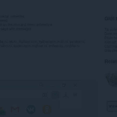
social. networks.
Giới 
eived
sts on the icon and menu extensions
 a page with messages
Tải xuố
Danh m
Phiên b
.ru, ok.ru, topface.com, twitter.com, mail.ru, yandex.ru,
Kích cỡ
 tabor.ru, badoo.com, mylove.ru, onliner.by, rambler.ru
Cập nhật
Giấy ph
Rela