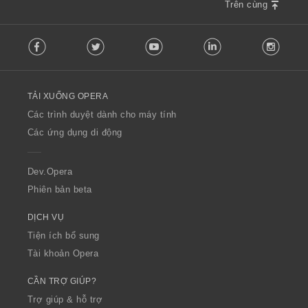
Trên cùng
F
Facebook
Twitter
Youtube
LinkedIn
Instag
o
l
l
o
TẢI XUỐNG OPERA
w
O
Các trình duyệt dành cho máy tính
p
Các ứng dụng di động
e
r
a
Dev.Opera
Phiên bản beta
DỊCH VỤ
Tiện ích bổ sung
Tài khoản Opera
CẦN TRỢ GIÚP?
Trợ giúp & hỗ trợ