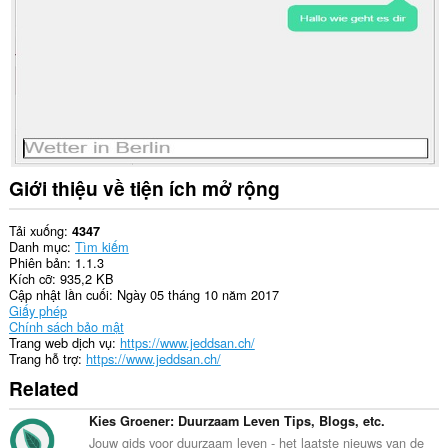
liệu
của
bạn
trên
một
số
trang
web.
Giới thiệu về tiện ích mở rộng
Tải xuống
4347
Danh mục
Tìm kiếm
Phiên bản
1.1.3
Kích cỡ
935,2 KB
Cập nhật lần cuối
Ngày 05 tháng 10 năm 2017
Giấy phép
Chính sách bảo mật
Trang web dịch vụ
https://www.jeddsan.ch/
Trang hỗ trợ
https://www.jeddsan.ch/
Related
Kies Groener: Duurzaam Leven Tips, Blogs, etc.
Jouw gids voor duurzaam leven - het laatste nieuws van de