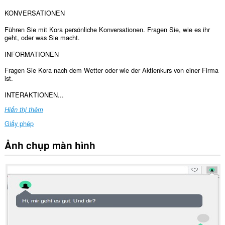
KONVERSATIONEN
Führen Sie mit Kora persönliche Konversationen. Fragen Sie, wie es ihr
geht, oder was Sie macht.
INFORMATIONEN
Fragen Sie Kora nach dem Wetter oder wie der Aktienkurs von einer Firma
ist.
INTERAKTIONEN...
Hiển thị thêm
Giấy phép
Ảnh chụp màn hình
Tiện
ích
mở
rộng
này
có
thể
truy
cập
dữ