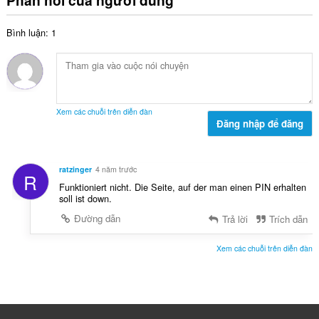
Phản hồi của người dùng
g
g
p
:
s
h
Bình luận: 1
ố
ạ
x
n
ế
g
p
:
h
ạ
Xem các chuỗi trên diễn đàn
n
Đăng nhập để đăng
g
:
ratzinger
4 năm trước
R
Funktioniert nicht. Die Seite, auf der man einen PIN erhalten
soll ist down.
Đường dẫn
Trả lời
Trích dẫn
Xem các chuỗi trên diễn đàn