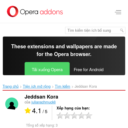
Chuyển
đến
nội
dung
chính
These extensions and wallpapers are made
for the
Opera browser
.
Tải xuống Opera
Free for Android
Trang chủ
Tiện ích mở rộng
Tìm kiếm
Jeddsan Kora‎
Jeddsan Kora
của
julianschmuckli
4.1
Xếp hạng của bạn
/ 5
Tổng số xếp hạng:
3