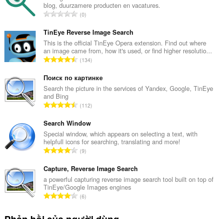
blog, duurzamere producten en vacatures.
T
0
ổ
n
TinEye Reverse Image Search
g
This is the official TinEye Opera extension. Find out where
an image came from, how it's used, or find higher resolutio...
s
T
134
ố
ổ
x
n
Поиск по картинке
ế
g
Search the picture in the services of Yandex, Google, TinEye
p
and Bing
s
h
T
112
ố
ạ
ổ
x
n
n
Search Window
ế
g
g
Special window, which appears on selecting a text, with
p
:
helpfull icons for searching, translating and more!
s
h
T
9
ố
ạ
ổ
x
n
n
Capture, Reverse Image Search
ế
g
g
a powerful capturing reverse image search tool built on top of
p
:
TinEye/Google Images engines
s
h
T
6
ố
ạ
ổ
x
n
n
ế