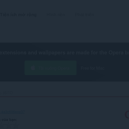
Tiện ích mở rộng
Hình nền
Phát triển
extensions and wallpapers are made for the
Opera b
Tải xuống Opera
Free for Mac
ISITO ‎
8-4a3c696ece37
 của bạn