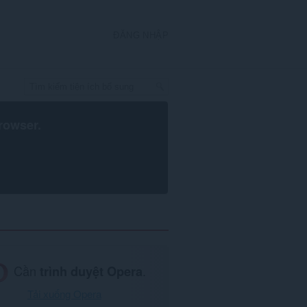
ĐĂNG NHẬP
rowser
.
Cần
trình duyệt Opera
.
Tải xuống Opera