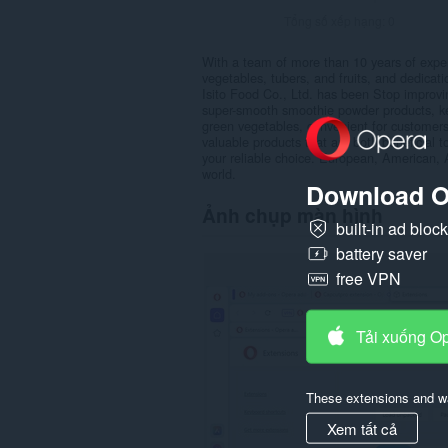
Tổng số xếp hạng:
0
With a team of more than 10 years of experi
vegetables, tubers, and fruits, and dedicati
Isito Food Co., Ltd. has been Stop improvi
super-smooth smoothie powder products, keep
green vegetables, convenient for customers 
valuable products that are both beneficial 
your reliable choice. European, American, A
world.
Download O
Ảnh chụp màn hình
built-in ad bloc
battery saver
free VPN
Tải xuống O
These extensions and wa
Xem tất cả