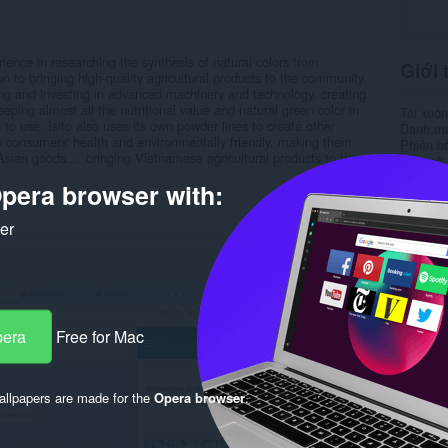
ence in researching the synthesis of natural colors from
Giới 
on to bringing high-quality agricultural products to the community,
ng and investing in advanced machinery and technology, creating
ing almost all the nutritional value and natural green color in
Tải xuố
to use. Isito also uses its own powder lines to create other
Danh m
to consumers' health and environmentally friendly, making them
Phiên b
sian goods..., bringing Vietnamese agricultural products to the
Kích cỡ
Cập nhật
pera browser with:
Giấy ph
Chính s
Trang w
ker
Rela
pera
Free for Mac
llpapers are made for the
Opera browser
.