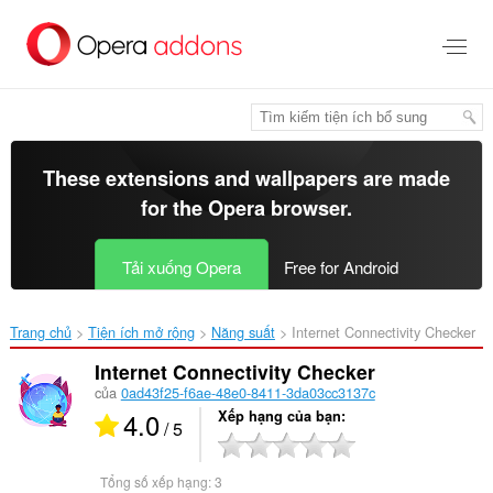
Chuyển
đến
nội
dung
chính
These extensions and wallpapers are made
for the
Opera browser
.
Tải xuống Opera
Free for Android
Trang chủ
Tiện ích mở rộng
Năng suất
Internet Connectivity Checker‎
Internet Connectivity Checker
của
0ad43f25-f6ae-48e0-8411-3da03cc3137c
4.0
Xếp hạng của bạn
/ 5
Tổng số xếp hạng:
3