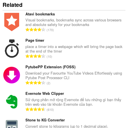
Related
Atavi bookmarks
Visual bookmarks, bookmarks sync across various browsers
and absolute safety for your bookmarks
T
170
ổ
n
Page timer
g
place a timer into a webpage which will bring the page back
at the end of the timer
s
T
10
ố
ổ
x
n
PytubePP Extension (FOSS)
ế
g
Download your Favourite YouTube Videos Effortlessly using
p
Pytube Post Processor CLI
s
h
T
2
ố
ạ
ổ
x
n
n
Evernote Web Clipper
ế
g
g
Sử dụng phần mở rộng Evernote để lưu những gì bạn thấy
p
:
trên web vào tài khoản Evernote của bạn.
s
h
T
610
ố
ạ
ổ
x
n
n
Stone to KG Converter
ế
g
g
Convert stone to kilograms (up to 1 decimal place).