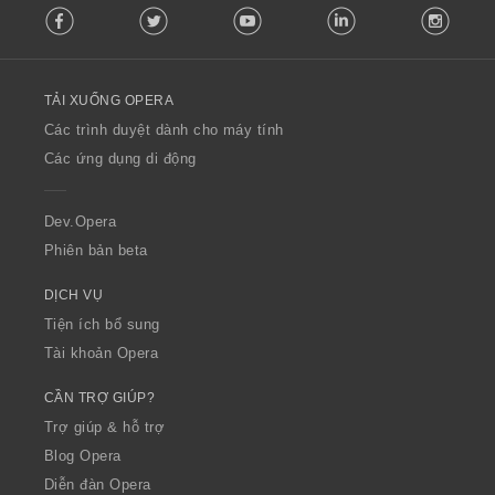
Facebook
Twitter
Youtube
LinkedIn
Instag
o
l
l
o
TẢI XUỐNG OPERA
w
O
Các trình duyệt dành cho máy tính
p
Các ứng dụng di động
e
r
a
Dev.Opera
Phiên bản beta
DỊCH VỤ
Tiện ích bổ sung
Tài khoản Opera
CẦN TRỢ GIÚP?
Trợ giúp & hỗ trợ
Blog Opera
Diễn đàn Opera