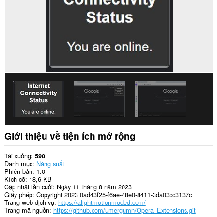
Giới thiệu về tiện ích mở rộng
Tải xuống
590
Danh mục
Năng suất
Phiên bản
1.0
Kích cỡ
18,6 KB
Cập nhật lần cuối
Ngày 11 tháng 8 năm 2023
Giấy phép
Copyright 2023 0ad43f25-f6ae-48e0-8411-3da03cc3137c
Trang web dịch vụ
https://alightmotionmoded.com/
Trang mã nguồn
https://github.com/umergumn/Opera_Extensions.git