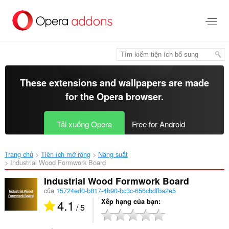
Chuyển
đến
nội
dung
chính
These extensions and wallpapers are made
for the
Opera browser
.
Tải xuống Opera
Free for Android
Trang chủ
Tiện ích mở rộng
Năng suất
Industrial Wood Formwork Board‎
Industrial Wood Formwork Board
của
15724ed0-b817-4b90-bc3c-656cbdfba2e5
4.1
Xếp hạng của bạn
/ 5