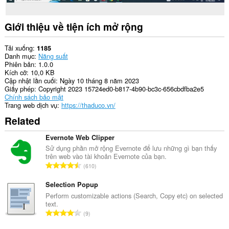
Giới thiệu về tiện ích mở rộng
Tải xuống
1185
Danh mục
Năng suất
Phiên bản
1.0.0
Kích cỡ
10,0 KB
Cập nhật lần cuối
Ngày 10 tháng 8 năm 2023
Giấy phép
Copyright 2023 15724ed0-b817-4b90-bc3c-656cbdfba2e5
Chính sách bảo mật
Trang web dịch vụ
https://thaduco.vn/
Related
Evernote Web Clipper
Sử dụng phần mở rộng Evernote để lưu những gì bạn thấy
trên web vào tài khoản Evernote của bạn.
T
610
ổ
n
Selection Popup
g
Perform customizable actions (Search, Copy etc) on selected
text.
s
T
9
ố
ổ
x