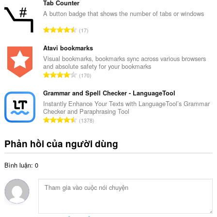
n
Tab Counter
ế
g
A button badge that shows the number of tabs or windows
p
s
h
T
17
ố
ạ
ổ
x
n
n
Atavi bookmarks
ế
g
g
Visual bookmarks, bookmarks sync across various browsers
p
:
and absolute safety for your bookmarks
s
h
T
170
ố
ạ
ổ
x
n
n
Grammar and Spell Checker - LanguageTool
ế
g
g
Instantly Enhance Your Texts with LanguageTool’s Grammar
p
:
Checker and Paraphrasing Tool
s
h
T
1378
ố
ạ
ổ
x
n
n
Phản hồi của người dùng
ế
g
g
p
:
s
h
Bình luận: 0
ố
ạ
x
n
ế
g
p
:
h
ạ