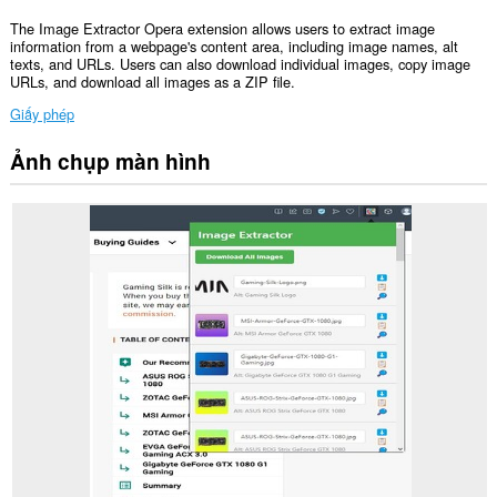
The Image Extractor Opera extension allows users to extract image
information from a webpage's content area, including image names, alt
texts, and URLs. Users can also download individual images, copy image
URLs, and download all images as a ZIP file.
Giấy phép
Ảnh chụp màn hình
Tiện
ích
mở
rộng
này
có
thể
truy
cập
dữ
liệu
của
bạn
trên
tất
cả
các
trang
web.