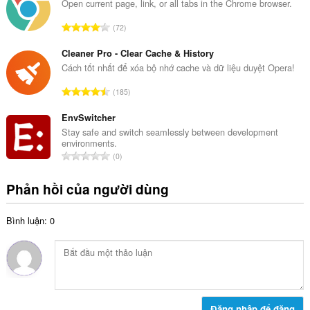
g
Open current page, link, or all tabs in the Chrome browser.
p
s
h
T
72
ố
ạ
ổ
x
n
n
Cleaner Pro - Clear Cache & History
ế
g
g
Cách tốt nhất để xóa bộ nhớ cache và dữ liệu duyệt Opera!
p
:
s
h
T
185
ố
ạ
ổ
x
n
n
EnvSwitcher
ế
g
g
Stay safe and switch seamlessly between development
p
:
environments.
s
h
T
0
ố
ạ
ổ
x
n
n
Phản hồi của người dùng
ế
g
g
p
:
s
h
Bình luận: 0
ố
ạ
x
n
ế
g
p
:
h
ạ
n
Đăng nhập để đăng