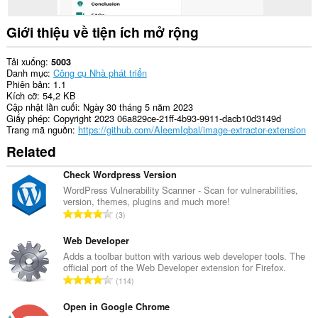
Giới thiệu về tiện ích mở rộng
Tải xuống
5003
Danh mục
Công cụ Nhà phát triển
Phiên bản
1.1
Kích cỡ
54,2 KB
Cập nhật lần cuối
Ngày 30 tháng 5 năm 2023
Giấy phép
Copyright 2023 06a829ce-21ff-4b93-9911-dacb10d3149d
Trang mã nguồn
https://github.com/AleemIqbal/image-extractor-extension
Related
Check Wordpress Version
WordPress Vulnerability Scanner - Scan for vulnerabilities,
version, themes, plugins and much more!
T
3
ổ
n
Web Developer
g
Adds a toolbar button with various web developer tools. The
official port of the Web Developer extension for Firefox.
s
T
114
ố
ổ
x
n
Open in Google Chrome
ế