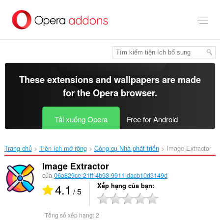
Chuyển
đến
nội
dung
chính
These extensions and wallpapers are made
for the
Opera browser
.
Tải xuống Opera
Free for Android
Trang chủ
Tiện ích mở rộng
Công cụ Nhà phát triển
Image Extractor‎
Image Extractor
của
06a829ce-21ff-4b93-9911-dacb10d3149d
4.1
Xếp hạng của bạn
/ 5
Tổng số xếp hạng:
2