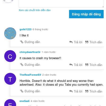
:
h
ạ
Xem các chuỗi trên diễn đàn
n
Đăng nhập để đăng
g
:
golki1223
6 tháng trước
I like it
Đường dẫn
Trả lời
Trích dẫn
chinydwarfinat3r
1 năm trước
C
it causes to crash my browser!!
Đường dẫn
Trả lời
Trích dẫn
TheRealForestElf
2 năm trước
T
Horrible. Doesn't do what it should and way worse than
advertised. Also: it closes all you Tabs you currently had open.
Đường dẫn
Trả lời
Trích dẫn
eneSadi
4 năm trước
E