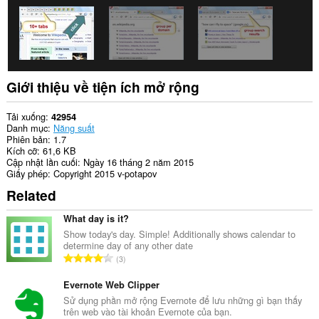
Giới thiệu về tiện ích mở rộng
Tải xuống
42954
Danh mục
Năng suất
Phiên bản
1.7
Kích cỡ
61,6 KB
Cập nhật lần cuối
Ngày 16 tháng 2 năm 2015
Giấy phép
Copyright 2015 v-potapov
Related
What day is it?
Show today's day. Simple! Additionally shows calendar to
determine day of any other date
T
3
ổ
n
Evernote Web Clipper
g
Sử dụng phần mở rộng Evernote để lưu những gì bạn thấy
trên web vào tài khoản Evernote của bạn.
s