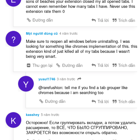
sons of beaches your extension closed my all opened tabs. I
cannot even remember how many tabs I have. Never use this
extension rate them 0
Đường dẫn
Trả lời
Trích dẫn
Một người dùng cũ
4 năm trước
?
Make sure to reopen all windows before uninstalling. I was
looking for something like chromes implementation of this. this
extension kind of just killed all of my tabs because I wasn't
being very smart.
Thu gọn lại
Đường dẫn
Trả lời
Trích dẫn
yusuf1746
3 năm trước
Y
@rarefushion: tell me if you find a tab grouper like
chromes because i am searching too
Đường dẫn
Trả lời
Trích dẫn
kasshey
5 năm trước
K
Осторожно! Если группировать вкладки, а потом удалить
расширение, то ВСЁ, ЧТО БЫЛО СГРУППИРОВАНО,
ЗАКРОЕТСЯ без возможности открыть обратно.