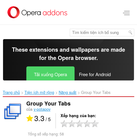
Chuyển
đến
nội
dung
chính
These extensions and wallpapers are made
for the
Opera browser
.
Tải xuống Opera
Free for Android
Trang chủ
Tiện ích mở rộng
Năng suất
Group Your Tabs‎
Group Your Tabs
của
v-potapov
3.3
Xếp hạng của bạn
/ 5
Tổng số xếp hạng:
58