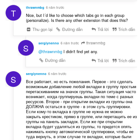
thrawnmbg
6 năm trước
T
Nice, but I´d like to choose which tabs go in each group
(personalize). Is there any other extension that does this?
Thu gọn lại
Đường dẫn
Trả lời
Trích dẫn
thrawnmbg
sergiynenno
6 năm trước
S
@thrawnmbg
I didn't find yet any.
Đường dẫn
Trả lời
Trích dẫn
sergiynenno
6 năm trước
S
Все работает, но есть пожелания. Первое - это сделать
возможным добавление любой вкладки в группу простым
перетаскиванием на значок группы. Такая ситуация часто
возникает, когда группируешь вкладки по теме с разных
ресурсов. Второе - при открытии вкладки из группы она
ДОЛЖНА остаться в группе - в этом суть группировки.
Если кому-то вкладка в группе не нужна ее можно
закрыть крестиком, прямо в группе, или перетащить ее из
группы на панель закладок. Если же при открытии
вкладка будет удаляться из группы, то придется опять
нажимать кнопку автоматической группировки, чтобы ее
туда вернуть, в этом случае те вкладки, которые были