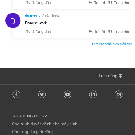
Đường dẫn
Trả lời
Trích dẫn
duartegfd
7 năm trước
D
Doesn't work...
Đường dẫn
Trả lời
Trích dẫn
Xem các chuỗi trên diễn đàn
Trên cùng
F
Facebook
Twitter
Youtube
LinkedIn
Instag
o
l
l
o
TẢI XUỐNG OPERA
w
O
Các trình duyệt dành cho máy tính
p
Các ứng dụng di động