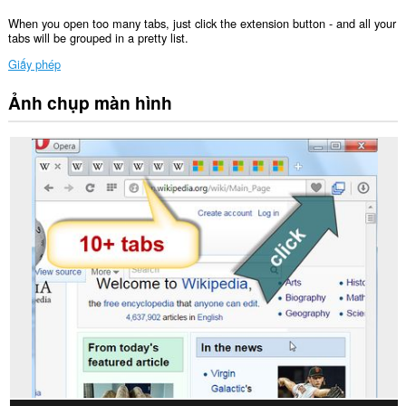
When you open too many tabs, just click the extension button - and all your
tabs will be grouped in a pretty list.
Giấy phép
Ảnh chụp màn hình
Tiện
ích
mở
rộng
này
có
thể
truy
cập
tab
và
hoạt
động
duyệt
web
của
bạn.