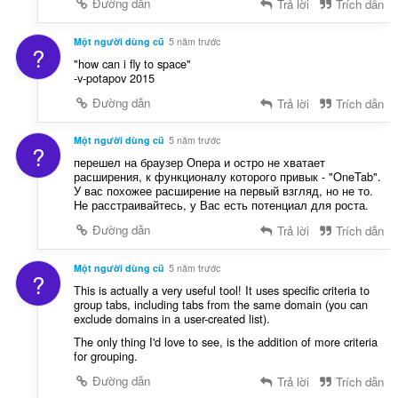
Đường dẫn
Trả lời
Trích dẫn
Một người dùng cũ
5 năm trước
?
"how can i fly to space"
-v-potapov 2015
Đường dẫn
Trả lời
Trích dẫn
Một người dùng cũ
5 năm trước
?
перешел на браузер Опера и остро не хватает
расширения, к функционалу которого привык - "OneTab".
У вас похожее расширение на первый взгляд, но не то.
Не расстраивайтесь, у Вас есть потенциал для роста.
Đường dẫn
Trả lời
Trích dẫn
Một người dùng cũ
5 năm trước
?
This is actually a very useful tool! It uses specific criteria to
group tabs, including tabs from the same domain (you can
exclude domains in a user-created list).
The only thing I'd love to see, is the addition of more criteria
for grouping.
Đường dẫn
Trả lời
Trích dẫn