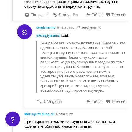
отсортированы и перемещены из различных групп в
строку закладок опять вернутся в группы.
Thu gọn lại
Đường dẫn
Trả lời
Trích dẫn
sergiynenno
sergiynenno
6 năm trước
S
@sergiynenno
said:
Все работает, но есть пожелания. Первое - это
сделать возможным добавление любой
вкладки в группу простым перетаскиванием на
значок группы. Такая ситуация часто
возникает, когда группируешь вкладки по теме
с разных ресурсов. Второе - этот пункт после
тестирования этого расширения можно
удалить. Добавить хотелось бы, чтобы у
пользователя была возможность выбирать
критерий группировки или, еще лучше,
возможность группировки вручную.
Đường dẫn
Trả lời
Trích dẫn
Một người dùng cũ
6 năm trước
?
При открытии вкладки из группы она остается там.
Сделать чтобы удалялась из группы.