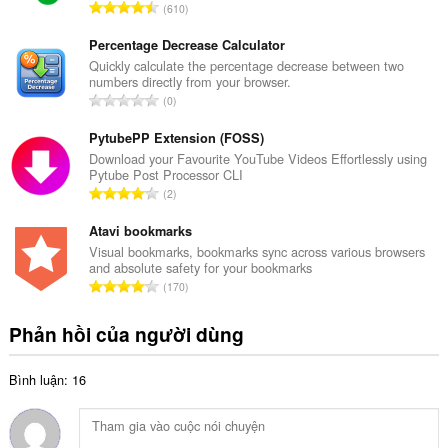
T
610
ố
ổ
x
n
Percentage Decrease Calculator
ế
g
Quickly calculate the percentage decrease between two
p
numbers directly from your browser.
s
h
T
0
ố
ạ
ổ
x
n
n
PytubePP Extension (FOSS)
ế
g
g
Download your Favourite YouTube Videos Effortlessly using
p
:
Pytube Post Processor CLI
s
h
T
2
ố
ạ
ổ
x
n
n
Atavi bookmarks
ế
g
g
Visual bookmarks, bookmarks sync across various browsers
p
:
and absolute safety for your bookmarks
s
h
T
170
ố
ạ
ổ
x
n
n
Phản hồi của người dùng
ế
g
g
p
:
s
h
Bình luận: 16
ố
ạ
x
n
ế
g
p