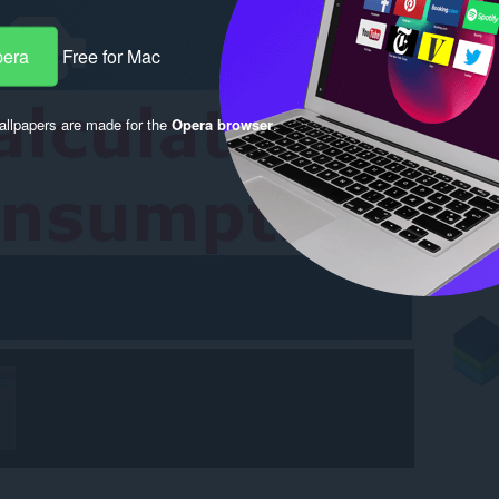
pera
Free for Mac
llpapers are made for the
Opera browser
.