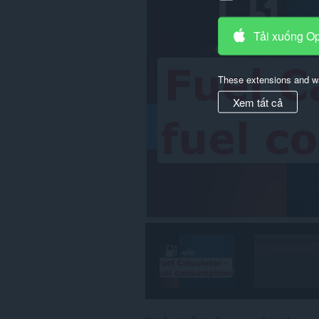
Tải xuống O
These extensions and wa
Xem tất cả