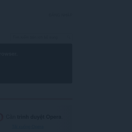
ĐĂNG NHẬP
rowser
.
Cần
trình duyệt Opera
.
Tải xuống Opera