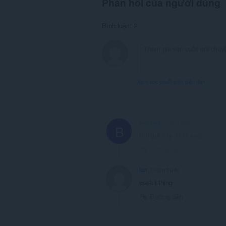
Phản hồi của người dùng
Bình luận: 2
Xem các chuỗi trên diễn đàn
budsum
1 năm trước
B
Bài gửi này đã bị xóa!
Đường dẫn
Iaif
1 năm trước
useful thing
Đường dẫn