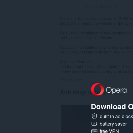
Tổng số xếp hạng:
3
Calculator fuel consumption on 1/10/100 k
per 100 kilometers, the volume of the tank 
Calculator - calculation of fuel consumptio
100l, gasoline costs 1-1000 km
Calculator - calculation engine fuel consum
10 l, 100 l, gasoline costs per 1 km, 10 
Advanced features:
+ Calculated the cost of fuel (petrol, diese
+ How many kilometers lacking a full tank an
Hiển thị thêm
Ảnh chụp màn hình
Download O
built-in ad bloc
battery saver
free VPN