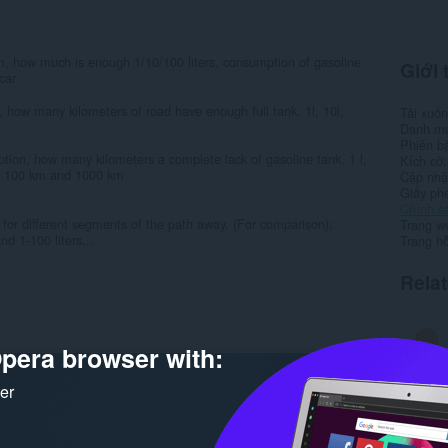
m, how much is enough 1/10/100 liters, consumption of gasoline
Giới 
car
n, how many kilometers of road have enough full tank, 1l, 10l,
Tải xuố
Danh m
Phiên b
ption, how many kilometers a complete lack of gasoline tank, 1 l,
Kích cỡ
km, 100 km and 1000 km
Cập nhật
Giấy ph
Chính s
l) for different segments of the path away. (For comparison);
Trang w
d 1-100 liters...
Trang hỗ
Rela
pera browser with:
ker