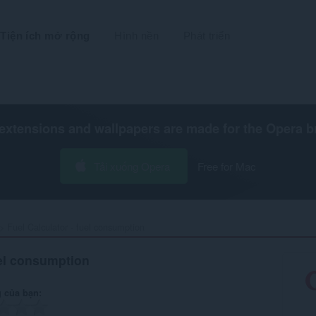
Tiện ích mở rộng
Hình nền
Phát triển
extensions and wallpapers are made for the
Opera b
Tải xuống Opera
Free for Mac
Fuel Calculator - fuel consumption‎
uel consumption
 của bạn