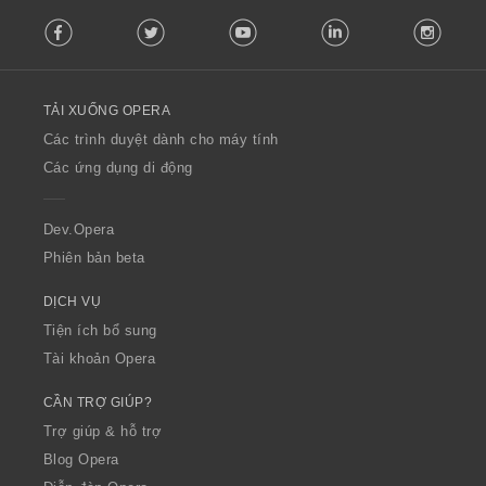
F
Facebook
Twitter
Youtube
LinkedIn
Instag
o
l
l
o
TẢI XUỐNG OPERA
w
O
Các trình duyệt dành cho máy tính
p
Các ứng dụng di động
e
r
a
Dev.Opera
Phiên bản beta
DỊCH VỤ
Tiện ích bổ sung
Tài khoản Opera
CẦN TRỢ GIÚP?
Trợ giúp & hỗ trợ
Blog Opera