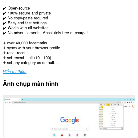
️✔️ Open-source
✔️ 100% secure and private
✔️ No copy-paste required
✔️ Easy and fast settings
✔️ Works with all websites
✔️ No advertisements. Absolutely free of charge!
➕ over 40,000 facemarks
➕ syncs with your browser profile
➕ reset recent
➕ set recent limit (10 - 100)
➕ set any category as default...
Hiển thị thêm
Ảnh chụp màn hình