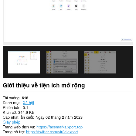
Giới thiệu về tiện ích mở rộng
Tải xuống
618
Danh mục
Xã hội
Phiên bản
0.1
Kích cỡ
344,9 KB
Cập nhật lần cuối
Ngày 02 tháng 2 năm 2023
Giấy phép
Trang web dịch vụ
https://facemarks.xport.top
Trang hỗ trợ
https://twitter.com/vir2alexport