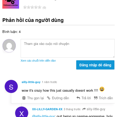
p
:
s
h
T
0
ố
ạ
ổ
x
n
n
Phản hồi của người dùng
ế
g
g
p
:
s
h
Bình luận: 4
ố
ạ
x
n
ế
g
p
:
h
ạ
Xem các chuỗi trên diễn đàn
n
Đăng nhập để đăng
g
:
silly-little-guy
1 năm trước
S
wow it's crazy how this just casually doesnt work !!!!
Thu gọn lại
Đường dẫn
Trả lời
Trích dẫn
silly-little-guy
XX-LILLY-GARDEN-XX
3 tháng trước
X
@silly-little-guy
: quit being so passive-aggressive, holy