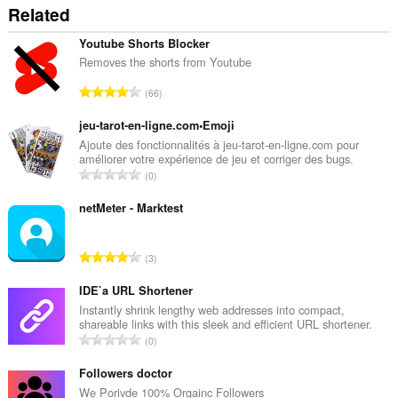
Related
Youtube Shorts Blocker
Removes the shorts from Youtube
T
66
ổ
n
jeu-tarot-en-ligne.com•Emoji
g
Ajoute des fonctionnalités à jeu-tarot-en-ligne.com pour
améliorer votre expérience de jeu et corriger des bugs.
s
T
0
ố
ổ
x
n
netMeter - Marktest
ế
g
p
s
h
T
3
ố
ạ
ổ
x
n
n
IDE`a URL Shortener
ế
g
g
Instantly shrink lengthy web addresses into compact,
p
:
shareable links with this sleek and efficient URL shortener.
s
h
T
0
ố
ạ
ổ
x
n
n
Followers doctor
ế
g
g
We Porivde 100% Orgainc Followers