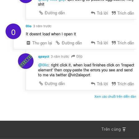
shit
Đường dẫn
Trả lời
Trích dẫn
0lio
3 năm trước
0
It doesnt load when i open it
Thu gọn lại
Đường dẫn
Trả lời
Trích dẫn
0lio
qpayct
3 năm trước
@0lio
: right click it, when load finishes click on 'Inspect
element' then copy-paste the errors you see and send
to me via twitter @vir2aleport
Đường dẫn
Trả lời
Trích dẫn
Xem các chuỗi trên diễn đàn
Trên cùng