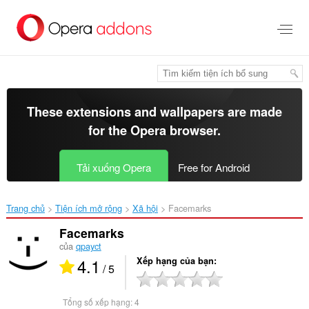
Chuyển
đến
nội
dung
chính
These extensions and wallpapers are made
for the
Opera browser
.
Tải xuống Opera
Free for Android
Trang chủ
Tiện ích mở rộng
Xã hội
Facemarks‎
Facemarks
của
qpayct
4.1
Xếp hạng của bạn
/ 5
Tổng số xếp hạng:
4