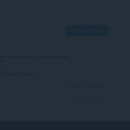
Đăng nhập để đăng
te softlink (short cut) to the none existing
the
p/
t/notepadpp/notepadpp
Trả lời
Trích dẫn
Xem các chuỗi trên diễn đàn