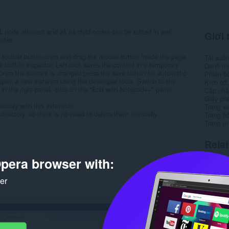
 node element and all its child nodes can be edited in well-
Giới 
ates.
he toolbar button once and drag the mouse button inside the page.
Tải xuố
e built-in inspector. Left-click saves the content in a temporary
Danh m
Once the content is changed press the save button for automatic
Phiên b
pen a new instance using the developer tools. Switch to the
Kích cỡ
in the right-panel, click on the "Edit with Notepad++" panel.
Cập nhật
Giấy ph
eously with this extension
Trang w
directory, so there is no need to delete them manually...
Trang hỗ
Trang m
Rela
pera browser with:
ker