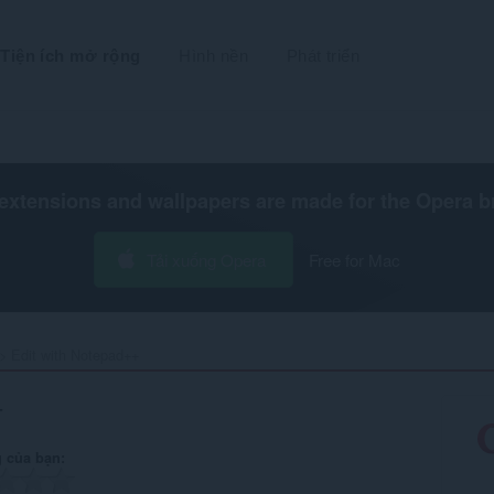
Tiện ích mở rộng
Hình nền
Phát triển
extensions and wallpapers are made for the
Opera b
Tải xuống Opera
Free for Mac
Edit with Notepad++‎
+
 của bạn