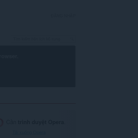
ĐĂNG NHẬP
rowser
.
Cần
trình duyệt Opera
.
Tải xuống Opera