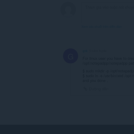
Xem các chuỗi trên diễn đàn
gtk
5 năm trước
G
For linux user you have to crea
/opt/notepadpp/notepadpp pa
$ sudo mkdir -p /opt/notepadp
$ sudo ln -s /usr/bin/xed /op
and you done .
Đường dẫn