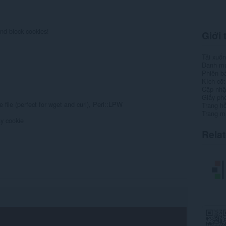
and block cookies!
Giới 
Tải xuố
Danh m
Phiên b
Kích cỡ
Cập nhật
Giấy ph
file (perfect for wget and curl), Perl::LPW
Trang hỗ
Trang m
y cookie
Rela