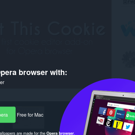
pera browser with:
ker
pera
Free for Mac
llpapers are made for the
Opera browser
.