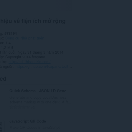
thiệu về tiện ích mở rộng
ng
578194
ục
Công cụ Nhà phát triển
ản
1.4
1,2 MB
 lần cuối
Ngày 31 tháng 3 năm 2014
ép
Copyright 2014 fcapano
 trợ
http://editthiscookie.com/
ã nguồn
https://github.com/fcapano/Edit-This-Cookie
ted
Quick Schema - JSON-LD Generator
Generate and copy LocalBusiness
schema markup with one click. A fr...
T
0
ổ
n
JavaScript QR Code
g
Make QR Codes in JavaScript
s