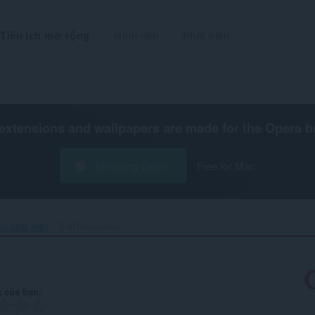
Tiện ích mở rộng
Hình nền
Phát triển
extensions and wallpapers are made for the
Opera b
Tải xuống Opera
Free for Mac
hà phát triển
EditThisCookie‎
 của bạn