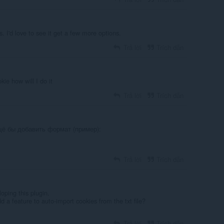
es. I'd love to see it get a few more options.
Trả lời
Trích dẫn
ie how will I do it
Trả lời
Trích dẫn
ё бы добавить формат (пример):
Trả lời
Trích dẫn
oping this plugin.
 a feature to auto-import cookies from the txt file?
Trả lời
Trích dẫn