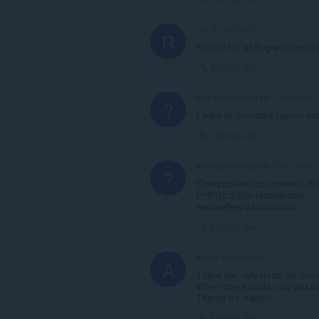
extension
can
store
red
4 năm trước
R
an
Perfect for fiddling with cooki
unlimited
amount
Đường dẫn
of
client-
side
Một người dùng cũ
5 năm trước
?
data.
I want to important tigmoo cook
Đường dẫn
Một người dùng cũ
6 năm trước
?
Прекрасное расширение! Ещ
PHPSESSID=blablablabla
remixrefkey=blablablabla
Đường dẫn
akirali
6 năm trước
A
Thank you very much for devel
When opera starts, can you add
Thanks for support.
Đường dẫn