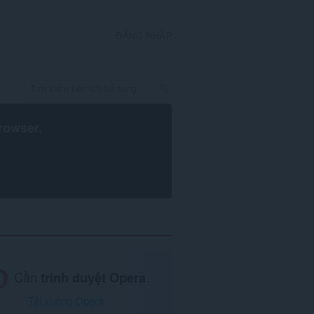
ĐĂNG NHẬP
rowser
.
Cần
trình duyệt Opera
.
Tải xuống Opera