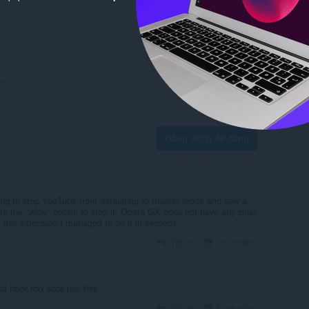
Đăng nhập để đăng
rying to stop YouTube from defaulting to theater mode and saw a
te the "wide" cookie to stop it. Opera GX does not have any clear
h this extension I managed to do it in seconds.
Trả lời
Trích dẫn
a hack rblx accs use this
Trả lời
Trích dẫn