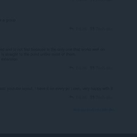
te a group
Trả lời
Trích dẫn
ed and is not first because is the only one that works well on
is straight to the point unlike most of them.
 extension
Trả lời
Trích dẫn
assic youtube layout, i have it on every pc i own, very happy with it
Trả lời
Trích dẫn
Xem các chuỗi trên diễn đàn