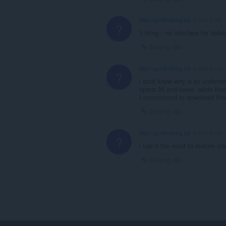
Một người dùng cũ
6 năm trước
?
1 thing - no interface for dele
Đường dẫn
Một người dùng cũ
6 năm trước
?
i dont know why is so underrat
opera 36 and lower, aside that 
I recommend to download this
Đường dẫn
Một người dùng cũ
6 năm trước
?
i use it the most to restore cl
Đường dẫn