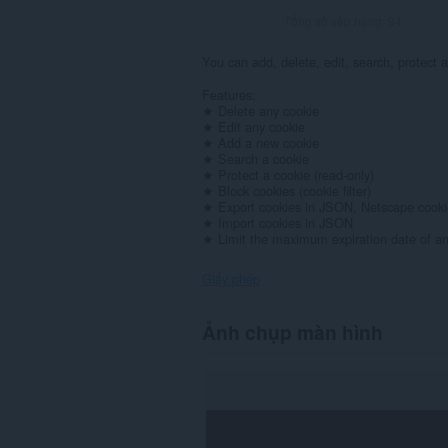
Tổng số xếp hạng:
94
You can add, delete, edit, search, protect 
Features:
★ Delete any cookie
★ Edit any cookie
★ Add a new cookie
★ Search a cookie
★ Protect a cookie (read-only)
★ Block cookies (cookie filter)
★ Export cookies in JSON, Netscape cookie 
★ Import cookies in JSON
★ Limit the maximum expiration date of an
Giấy phép
Tiện
Ảnh chụp màn hình
ích
mở
rộng
này
có
thể
truy