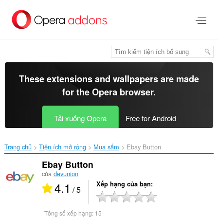
Chuyển
đến
nội
dung
chính
These extensions and wallpapers are made
for the
Opera browser
.
Tải xuống Opera
Free for Android
Trang chủ
Tiện ích mở rộng
Mua sắm
Ebay Button‎
Ebay Button
của
devunion
4.1
Xếp hạng của bạn
/ 5
Tổng số xếp hạng:
15