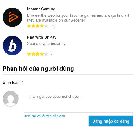
ạ
ổ
x
n
n
Instant Gaming
ế
g
g
Browse the web for your favorite games and always know if
p
:
they are available on our website!
s
h
T
22
ố
ạ
ổ
x
n
n
Pay with BitPay
ế
g
g
Spend crypto instantly
p
:
s
h
T
7
ố
ạ
ổ
x
n
n
Phản hồi của người dùng
ế
g
g
p
:
s
h
Bình luận: 1
ố
ạ
x
n
ế
g
p
:
h
ạ
Xem các chuỗi trên diễn đàn
n
Đăng nhập để đăng
g
: