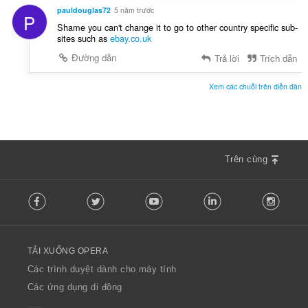
pauldouglas72
5 năm trước
P
Shame you can't change it to go to other country specific sub-
sites such as
ebay.co.uk
Đường dẫn
Trả lời
Trích dẫn
Xem các chuỗi trên diễn đàn
Trên cùng
F
Facebook
Twitter
Youtube
LinkedIn
Instag
o
l
l
o
TẢI XUỐNG OPERA
w
O
Các trình duyệt dành cho máy tính
p
Các ứng dụng di động
e