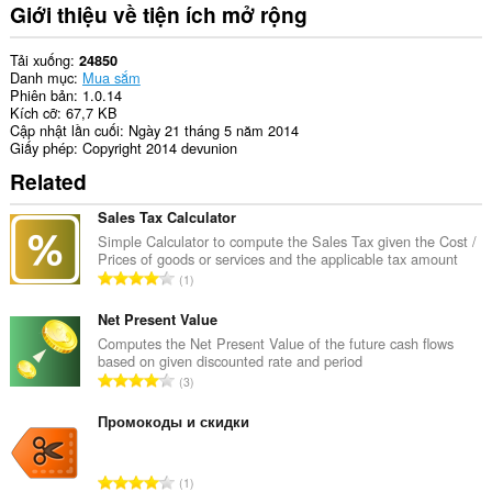
mở
Giới thiệu về tiện ích mở rộng
rộng
này
có
Tải xuống
24850
thể
Danh mục
Mua sắm
truy
Phiên bản
1.0.14
cập
Kích cỡ
67,7 KB
tab
Cập nhật lần cuối
Ngày 21 tháng 5 năm 2014
và
Giấy phép
Copyright 2014 devunion
hoạt
Related
động
duyệt
web
Sales Tax Calculator
của
Simple Calculator to compute the Sales Tax given the Cost /
bạn.
Prices of goods or services and the applicable tax amount
T
1
ổ
n
Net Present Value
g
Computes the Net Present Value of the future cash flows
based on given discounted rate and period
s
T
3
ố
ổ
x
n
Промокоды и скидки
ế
g
p
s
h
T
1
ố