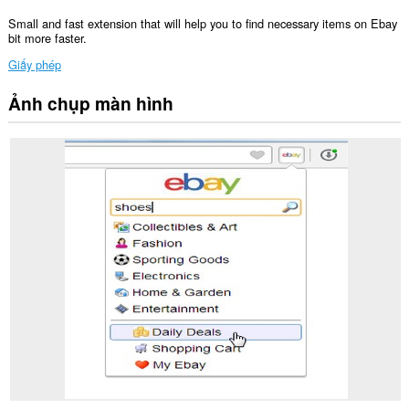
Small and fast extension that will help you to find necessary items on Ebay
bit more faster.
Giấy phép
Ảnh chụp màn hình
Tiện
ích
mở
rộng
này
có
thể
truy
cập
dữ
liệu
của
bạn
trên
một
số
trang
web.
Tiện
ích