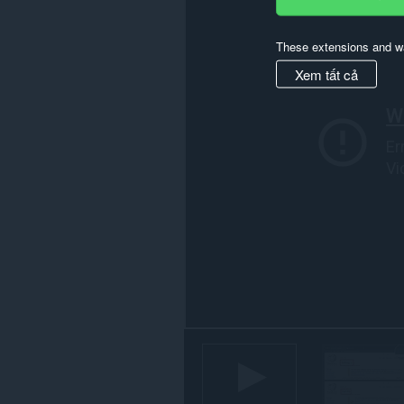
display
them
to
These extensions and wa
you
in
Xem tất cả
the
system
tray.