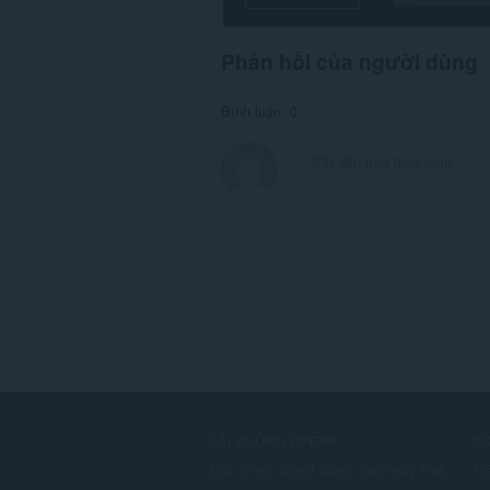
Phản hồi của người dùng
Bình luận: 0
TẢI XUỐNG OPERA
DỊ
Các trình duyệt dành cho máy tính
Ti