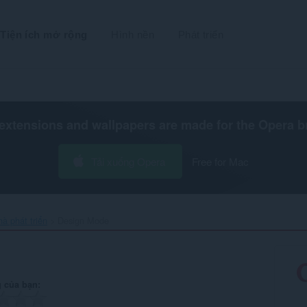
Tiện ích mở rộng
Hình nền
Phát triển
extensions and wallpapers are made for the
Opera b
Tải xuống Opera
Free for Mac
hà phát triển
Design Mode‎
 của bạn