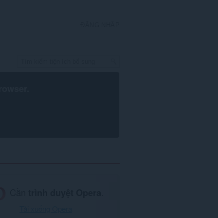
ĐĂNG NHẬP
rowser
.
Cần
trình duyệt Opera
.
Tải xuống Opera