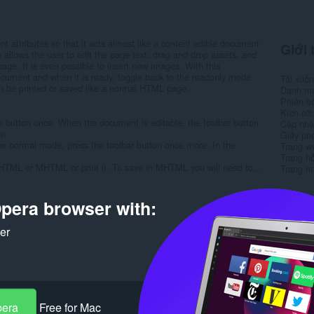
t attributes so that it acts almost like a content edible document
Giới 
allows the user to edit the page text, drag and drop assets, and
ge. It is even possible to insert new images. With this
document and when it is ready, toggle back to the readonly mode
Tải xuố
 be printed or saved like a normal HTML page.
Danh m
Phiên b
Kích cỡ
ar button once. When the document is editable, the toolbar button
Cập nhật
on
Giấy ph
the normal mode, press the toolbar button once more. In the
Trang w
Trang hỗ
HTML or MHTML or print it. To save in MHTML you will need to...
Trang m
Rela
pera browser with:
ker
pera
Free for Mac