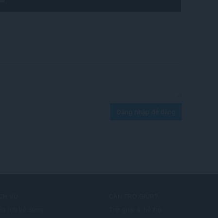
Đăng nhập để đăng
CH VỤ
CẦN TRỢ GIÚP?
ện ích bổ sung
Trợ giúp & hỗ trợ