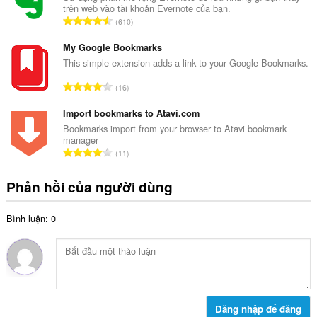
p
trên web vào tài khoản Evernote của bạn.
s
h
T
610
ố
ạ
ổ
x
n
n
My Google Bookmarks
ế
g
g
This simple extension adds a link to your Google Bookmarks.
p
:
s
h
T
16
ố
ạ
ổ
x
n
n
Import bookmarks to Atavi.com
ế
g
g
Bookmarks import from your browser to Atavi bookmark
p
:
manager
s
h
T
11
ố
ạ
ổ
x
n
n
Phản hồi của người dùng
ế
g
g
p
:
s
h
Bình luận: 0
ố
ạ
x
n
ế
g
p
:
h
ạ
n
Đăng nhập để đăng