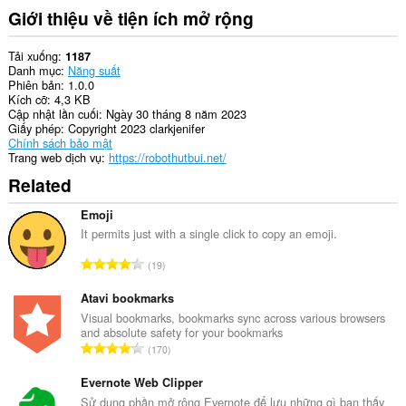
Giới thiệu về tiện ích mở rộng
Tải xuống
1187
Danh mục
Năng suất
Phiên bản
1.0.0
Kích cỡ
4,3 KB
Cập nhật lần cuối
Ngày 30 tháng 8 năm 2023
Giấy phép
Copyright 2023 clarkjenifer
Chính sách bảo mật
Trang web dịch vụ
https://robothutbui.net/
Related
Emoji
It permits just with a single click to copy an emoji.
T
19
ổ
n
Atavi bookmarks
g
Visual bookmarks, bookmarks sync across various browsers
and absolute safety for your bookmarks
s
T
170
ố
ổ
x
n
Evernote Web Clipper
ế
g
Sử dụng phần mở rộng Evernote để lưu những gì bạn thấy