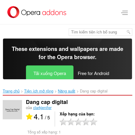
Chuyển
đến
nội
dung
chính
These extensions and wallpapers are made
for the
Opera browser
.
Tải xuống Opera
Free for Android
Trang chủ
Tiện ích mở rộng
Năng suất
Dang cap digital‎
Dang cap digital
của
clarkjenifer
4.1
Xếp hạng của bạn
/ 5
Tổng số xếp hạng:
1