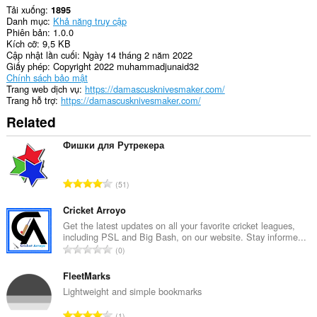
Tải xuống
1895
Danh mục
Khả năng truy cập
Phiên bản
1.0.0
Kích cỡ
9,5 KB
Cập nhật lần cuối
Ngày 14 tháng 2 năm 2022
Giấy phép
Copyright 2022 muhammadjunaid32
Chính sách bảo mật
Trang web dịch vụ
https://damascusknivesmaker.com/
Trang hỗ trợ
https://damascusknivesmaker.com/
Related
Фишки для Рутрекера
T
51
ổ
n
Cricket Arroyo
g
Get the latest updates on all your favorite cricket leagues,
including PSL and Big Bash, on our website. Stay informe...
s
T
0
ố
ổ
x
n
FleetMarks
ế
g
Lightweight and simple bookmarks
p
s
h
T
1