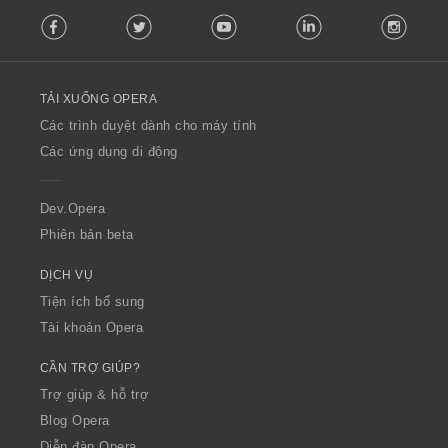
F
Facebook
Twitter
Youtube
LinkedIn
Instag
o
l
l
o
TẢI XUỐNG OPERA
w
O
Các trình duyệt dành cho máy tính
p
Các ứng dụng di động
e
r
a
Dev.Opera
Phiên bản beta
DỊCH VỤ
Tiện ích bổ sung
Tài khoản Opera
CẦN TRỢ GIÚP?
Trợ giúp & hỗ trợ
Blog Opera
Diễn đàn Opera