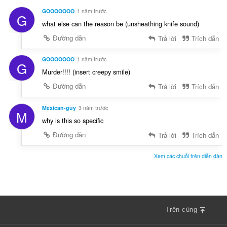
GOOOOOOO
1 năm trước
G
what else can the reason be (unsheathing knife sound)
Đường dẫn
Trả lời
Trích dẫn
GOOOOOOO
1 năm trước
G
Murder!!!! (insert creepy smile)
Đường dẫn
Trả lời
Trích dẫn
Mexican-guy
3 năm trước
M
why is this so specific
Đường dẫn
Trả lời
Trích dẫn
Xem các chuỗi trên diễn đàn
Trên cùng