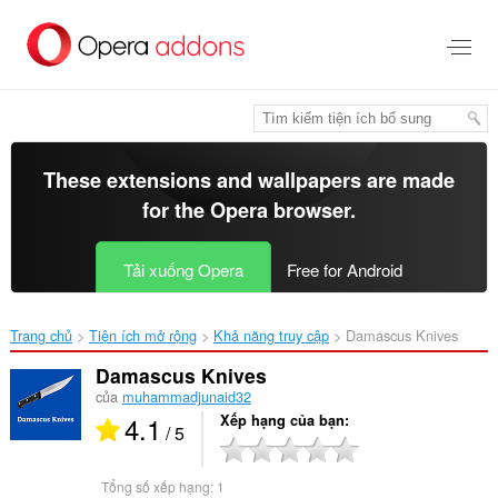
Chuyển
đến
nội
dung
chính
These extensions and wallpapers are made
for the
Opera browser
.
Tải xuống Opera
Free for Android
Trang chủ
Tiện ích mở rộng
Khả năng truy cập
Damascus Knives‎
Damascus Knives
của
muhammadjunaid32
4.1
Xếp hạng của bạn
/ 5
Tổng số xếp hạng:
1