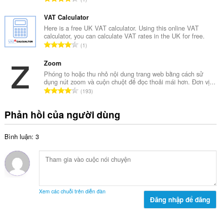
ố
ạ
ổ
x
n
n
VAT Calculator
ế
g
g
Here is a free UK VAT calculator. Using this online VAT
p
:
calculator, you can calculate VAT rates in the UK for free.
s
h
T
1
ố
ạ
ổ
x
n
n
Zoom
ế
g
g
Phóng to hoặc thu nhỏ nội dung trang web bằng cách sử
p
:
dụng nút zoom và cuộn chuột để đọc thoải mái hơn. Đơn vị...
s
h
T
193
ố
ạ
ổ
x
n
n
Phản hồi của người dùng
ế
g
g
p
:
s
h
Bình luận: 3
ố
ạ
x
n
ế
g
p
:
h
ạ
Xem các chuỗi trên diễn đàn
n
Đăng nhập để đăng
g
: