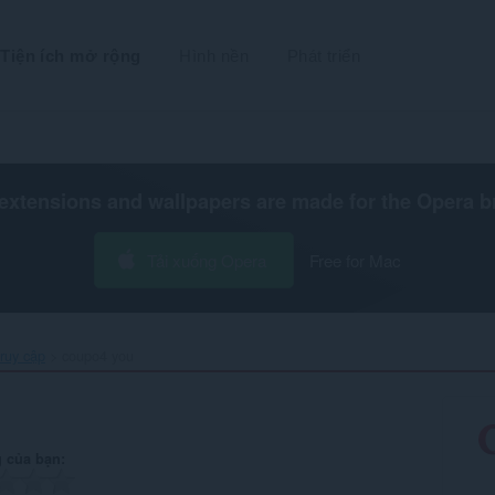
Tiện ích mở rộng
Hình nền
Phát triển
extensions and wallpapers are made for the
Opera b
Tải xuống Opera
Free for Mac
ruy cập
coupo4 you‎
 của bạn