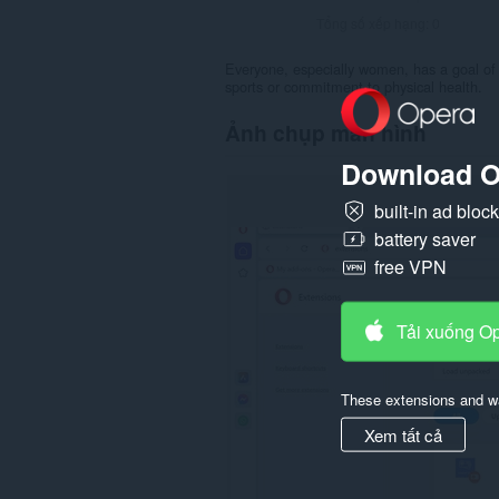
Tổng số xếp hạng:
0
Everyone, especially women, has a goal of 
sports or commitment to physical health.
Ảnh chụp màn hình
Download O
built-in ad bloc
battery saver
free VPN
Tải xuống O
These extensions and wa
Xem tất cả