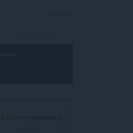
ĐĂNG NHẬP
rowser
.
Cần
trình duyệt Opera
.
Tải xuống Opera