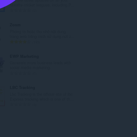
s
favorite cricket leagues, including P...
ố
T
0
x
ổ
ế
n
Zoom
p
g
Phóng to hoặc thu nhỏ nội dung
h
s
trang web bằng cách sử dụng nút z...
ạ
ố
T
193
n
x
ổ
g
ế
n
EWP Marketing
:
p
g
Generate more business leads with
h
s
social media marketing.
ạ
ố
T
0
n
x
ổ
g
ế
n
LBC Tracking
:
p
g
Lbc Tracking is the official site of lbc
h
s
Express tracking which is one of th...
ạ
ố
T
0
n
x
ổ
g
ế
n
:
p
g
h
s
ạ
ố