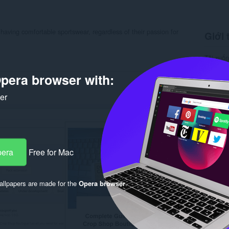
having comfortable sportswear, regardless of their passion for
Giới 
Tải xuố
Danh m
Phiên b
pera browser with:
Kích cỡ
Cập nhật
ker
Giấy ph
Chính s
Trang w
Trang hỗ
Rela
pera
Free for Mac
llpapers are made for the
Opera browser
.