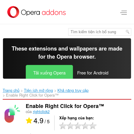
Chuyển
đến
nội
dung
chính
These extensions and wallpapers are made
for the
Opera browser
.
Tải xuống Opera
Free for Android
Trang chủ
Tiện ích mở rộng
Khả năng truy cập
Enable Right Click for Opera™‎
Enable Right Click for Opera™
của
rightclick2
4.9
Xếp hạng của bạn
/ 5