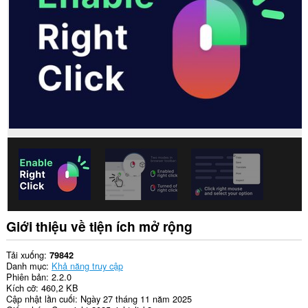
cập
dữ
liệu
của
bạn
trên
tất
cả
các
trang
web.
Tiện
ích
mở
rộng
này
có
thể
truy
cập
Giới thiệu về tiện ích mở rộng
dữ
liệu
của
Tải xuống
79842
bạn
Danh mục
Khả năng truy cập
trên
Phiên bản
2.2.0
một
Kích cỡ
460,2 KB
số
Cập nhật lần cuối
Ngày 27 tháng 11 năm 2025