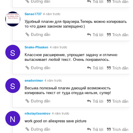
Đường dẫn
Trả lời
Trích dẫn
Sanso1737
4 năm trước
Удобный плагин для браузера.Теперь можно копировать
то что даже законом заперщено:)
Đường dẫn
Trả lời
Trích dẫn
Snake-Plissken
4 năm trước
S
Классное расширение, упрощает задачу и отлично
вытаскивает любой текст. Очень понравилось.
Đường dẫn
Trả lời
Trích dẫn
seadonimor
4 năm trước
S
Весьма полезный плагин дающий возможность
копировать текст от туда откуда нельзя, супер!
Đường dẫn
Trả lời
Trích dẫn
nikolaytixomirov
4 năm trước
N
work good on aliexpress save picture
Đường dẫn
Trả lời
Trích dẫn