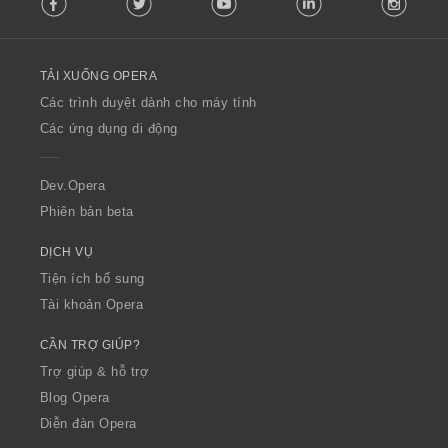
o
l
l
o
TẢI XUỐNG OPERA
w
O
Các trình duyệt dành cho máy tính
p
Các ứng dụng di động
e
r
a
Dev.Opera
Phiên bản beta
DỊCH VỤ
Tiện ích bổ sung
Tài khoản Opera
CẦN TRỢ GIÚP?
Trợ giúp & hỗ trợ
Blog Opera
Diễn đàn Opera