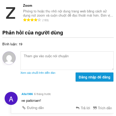
ổ
of
x
n
client-
n
Zoom
ế
side
g
g
Phóng to hoặc thu nhỏ nội dung trang web bằng cách sử
p
data.
:
dụng nút zoom và cuộn chuột để đọc thoải mái hơn. Đơn vị...
s
h
T
193
ố
ạ
ổ
x
n
n
Phản hồi của người dùng
ế
g
g
p
:
s
h
Bình luận: 19
ố
ạ
x
n
ế
g
p
:
h
ạ
Xem các chuỗi trên diễn đàn
n
Đăng nhập để đăng
g
:
Alla1986
6 tháng trước
A
не работает!
Đường dẫn
Trả lời
Trích dẫn