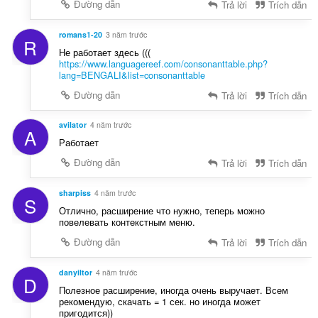
Đường dẫn
Trả lời
Trích dẫn
romans1-20
3 năm trước
R
Не работает здесь (((
https://www.languagereef.com/consonanttable.php?
lang=BENGALI&list=consonanttable
Đường dẫn
Trả lời
Trích dẫn
avilator
4 năm trước
A
Работает
Đường dẫn
Trả lời
Trích dẫn
sharpiss
4 năm trước
S
Отлично, расширение что нужно, теперь можно
повелевать контекстным меню.
Đường dẫn
Trả lời
Trích dẫn
danyiltor
4 năm trước
D
Полезное расширение, иногда очень выручает. Всем
рекомендую, скачать = 1 сек. но иногда может
пригодится))