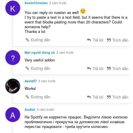
KevinChristian
2 năm trước
K
You can reply on russian as well
I try to paste a text in a text field, but it seems that there is a
event that blocks pasting more than 20 characters? Could
someone help?
Thanks a lot
Đường dẫn
Trả lời
Trích dẫn
Một người dùng cũ
2 năm trước
?
Very useful addon
Đường dẫn
Trả lời
Trích dẫn
david27
3 năm trước
Works!
Đường dẫn
Trả lời
Trích dẫn
Audiot
3 năm trước
A
На Spotify не корректно працює. Виділити лівою кнопкою
проблематично і прокрутка за допомогою лівої клавіши
перестає працювати - треба крутити колесико.