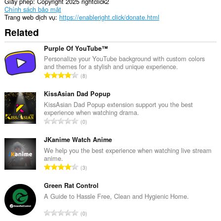
trang
Giấy phép
Copyright 2025 rightclick2
web.
Chính sách bảo mật
Trang web dịch vụ
https://enableright.click/donate.html
Tiện
Related
ích
mở
rộng
Purple Of YouTube™
này
Personalize your YouTube background with custom colors
có
and themes for a stylish and unique experience.
thể
T
8
truy
ổ
cập
n
KissAsian Dad Popup
tab
và
g
KissAsian Dad Popup extension support you the best
hoạt
experience when watching drama.
s
động
T
0
ố
duyệt
ổ
x
web
n
JKanime Watch Anime
của
ế
g
We help you the best experience when watching live stream
bạn.
p
anime.
s
h
T
This
3
ố
ạ
extension
ổ
x
can
n
n
Green Rat Control
ế
store
g
g
A Guide to Hassle Free, Clean and Hygienic Home.
an
p
:
s
unlimited
h
T
amount
0
ố
ạ