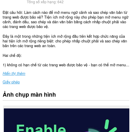
Tổng số xếp hạng:
642
Đặt câu hỏi: Làm cách nào để mở menu ngữ cảnh và sao chép văn bản từ
trang web được bảo vệ? Tiện ích mở rộng này cho phép bạn mở menu ngữ
cảnh, đánh dấu, sao chép và dán văn bản bằng cách nhấp chuột phải vào
các trang web được bảo vệ.
Đây là một trong những tiện ích mở rộng đầu tiên kết hợp chức năng của
hai tiện ích mở rộng riêng biệt: cho phép nhấp chuột phải và sao chép văn
bản trên các trang web an toàn.
Hai chế độ:
1) không có hạn chế từ các trang web được bảo vệ - bạn có thể mở menu...
Hiển thị thêm
Giấy phép
Ảnh chụp màn hình
Tiện
ích
mở
rộng
này
có
thể
truy