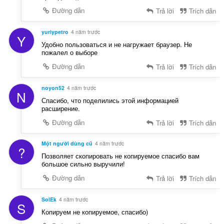
Đường dẫn
Trả lời
Trích dẫn
yuriypetro
4 năm trước
Y
Удобно пользоваться и не нагружает браузер. Не
пожалел о выборе
Đường dẫn
Trả lời
Trích dẫn
noyon52
4 năm trước
N
Спасибо, что поделились этой информацией
расширение.
Đường dẫn
Trả lời
Trích dẫn
Một người dùng cũ
4 năm trước
?
Позволяет скопировать не копируемое спасибо вам
большое сильно выручили!
Đường dẫn
Trả lời
Trích dẫn
SolEk
4 năm trước
S
Копируем не копируемое, спасибо)