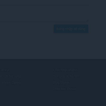
Đăng nhập để đăng
CH VỤ
CẦN TRỢ GIÚP?
ện ích bổ sung
Trợ giúp & hỗ trợ
i khoản Opera
Blog Opera
Diễn đàn Opera