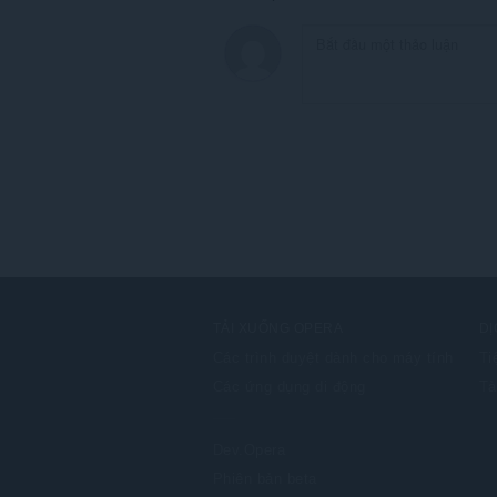
TẢI XUỐNG OPERA
DỊ
Các trình duyệt dành cho máy tính
Ti
Các ứng dụng di động
Tà
Dev.Opera
Phiên bản beta