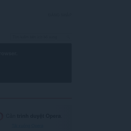
ĐĂNG NHẬP
rowser
.
Cần
trình duyệt Opera
.
Tải xuống Opera