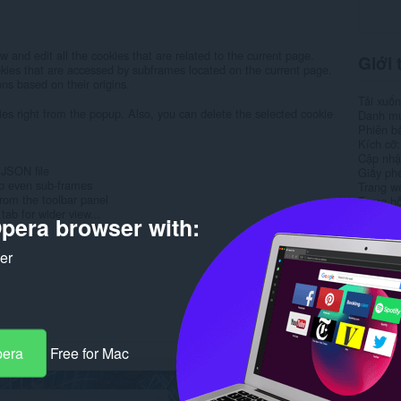
ew and edit all the cookies that are related to the current page.
Giới 
ookies that are accessed by subframes located on the current page.
ons based on their origins.
Tải xuố
erties right from the popup. Also, you can delete the selected cookie
Danh m
Phiên b
Kích cỡ
Cập nhật
 JSON file
Giấy ph
tab even sub-frames
Trang w
from the toolbar panel
Trang hỗ
tab for wider view...
Trang m
pera browser with:
Rela
ker
pera
Free for Mac