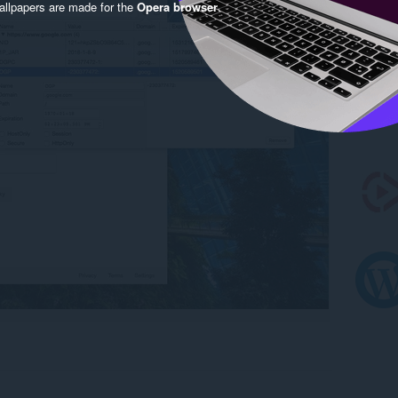
llpapers are made for the
Opera browser
.