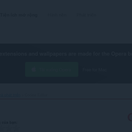
Tiện ích mở rộng
Hình nền
Phát triển
extensions and wallpapers are made for the
Opera b
Tải xuống Opera
Free for Mac
hà phát triển
Cookie Editor‎
 của bạn