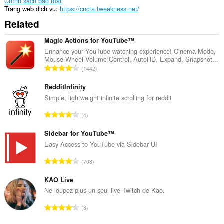
Chính sách bảo mật
Trang web dịch vụ
https://cncta.tweakness.net/
Related
Magic Actions for YouTube™
Enhance your YouTube watching experience! Cinema Mode,
Mouse Wheel Volume Control, AutoHD, Expand, Snapshot...
T
1442
ổ
n
RedditInfinity
g
Simple, lightweight infinite scrolling for reddit
s
T
4
ố
ổ
x
n
Sidebar for YouTube™
ế
g
Easy Access to YouTube via Sidebar UI
p
s
h
T
708
ố
ạ
ổ
x
n
n
KAO Live
ế
g
g
Ne loupez plus un seul live Twitch de Kao.
p
:
s
h
T
3
ố
ạ
ổ
x