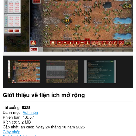
dữ
liệu
của
bạn
trên
một
số
trang
web.
This
permission
allows
other
installed
extensions
and
web
pages
to
Giới thiệu về tiện ích mở rộng
communicate
with
this
Tải xuống
5328
extension.
Danh mục
Vui nhộn
Phiên bản
1.6.5.1
Kích cỡ
3,2 MB
Cập nhật lần cuối
Ngày 24 tháng 10 năm 2025
Giấy phép