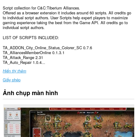
Script collection for C&C:Tiberium Alliances.
Offered as a browser extension it includes around 60 scripts. All credits go
to individual script authors. User Scripts help expert players to maximize
gaming experience taking the best from the Game API. All credits go to
individual script authors.
LIST OF SCRIPTS INCLUDED:
TA_ADDON_City_Online_Status_Colorer_SC 0.7.6
TA_AlliancesMemberOnline 0.1.3.1
TA_Attack_Range 2.31
TA_Auto_Repair 1.0.4...
Hiển thị thêm
Giấy phép
Ảnh chụp màn hình
Tiện
ích
mở
rộng
này
có
thể
truy
cập