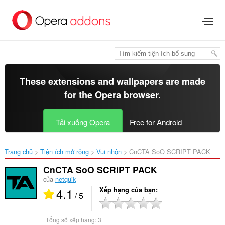
Chuyển
đến
nội
dung
chính
These extensions and wallpapers are made
for the
Opera browser
.
Tải xuống Opera
Free for Android
Trang chủ
Tiện ích mở rộng
Vui nhộn
CnCTA SoO SCRIPT PACK‎
CnCTA SoO SCRIPT PACK
của
netquik
4.1
Xếp hạng của bạn
/ 5
Tổng số xếp hạng:
3