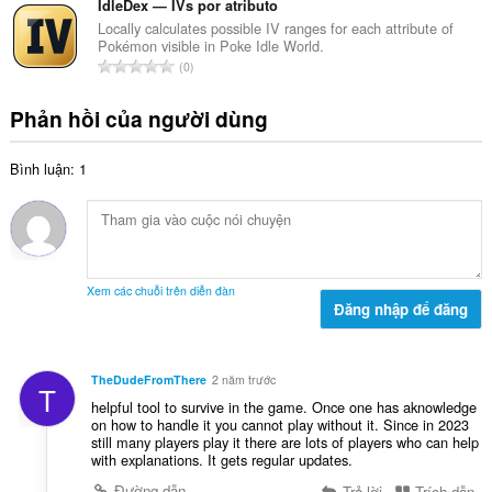
n
n
IdleDex — IVs por atributo
ế
g
g
Locally calculates possible IV ranges for each attribute of
p
:
Pokémon visible in Poke Idle World.
s
h
T
0
ố
ạ
ổ
x
n
n
Phản hồi của người dùng
ế
g
g
p
:
s
h
Bình luận: 1
ố
ạ
x
n
ế
g
p
:
h
ạ
Xem các chuỗi trên diễn đàn
n
Đăng nhập để đăng
g
:
TheDudeFromThere
2 năm trước
T
helpful tool to survive in the game. Once one has aknowledge
on how to handle it you cannot play without it. Since in 2023
still many players play it there are lots of players who can help
with explanations. It gets regular updates.
Đường dẫn
Trả lời
Trích dẫn