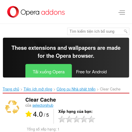
Chuyển
đến
nội
dung
chính
These extensions and wallpapers are made
for the
Opera browser
.
Tải xuống Opera
Free for Android
Trang chủ
Tiện ích mở rộng
Công cụ Nhà phát triển
Clear Cache‎
Clear Cache
của
selectorshub
4.0
Xếp hạng của bạn
/ 5
Tổng số xếp hạng:
1