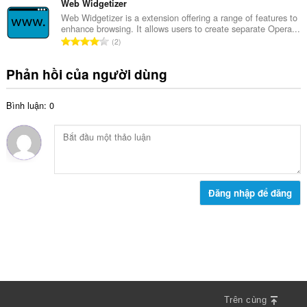
n
n
Web Widgetizer
ế
g
g
Web Widgetizer is a extension offering a range of features to
p
:
enhance browsing. It allows users to create separate Opera...
s
h
T
2
ố
ạ
ổ
x
n
n
Phản hồi của người dùng
ế
g
g
p
:
s
h
Bình luận: 0
ố
ạ
x
n
ế
g
p
:
h
ạ
n
Đăng nhập để đăng
g
:
Trên cùng