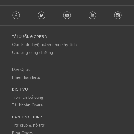
F
Facebook
Twitter
Youtube
LinkedIn
Instag
o
l
l
o
TẢI XUỐNG OPERA
w
O
Các trình duyệt dành cho máy tính
p
Các ứng dụng di động
e
r
a
Dev.Opera
Phiên bản beta
DỊCH VỤ
Tiện ích bổ sung
Tài khoản Opera
CẦN TRỢ GIÚP?
Trợ giúp & hỗ trợ
Blog Opera