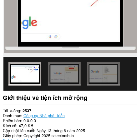
passwords
and
related
data.
Giới thiệu về tiện ích mở rộng
Tải xuống
2537
Danh mục
Công cụ Nhà phát triển
Phiên bản
0.0.0.3
Kích cỡ
47,0 KB
Cập nhật lần cuối
Ngày 13 tháng 6 năm 2025
Giấy phép
Copyright 2025 selectorshub