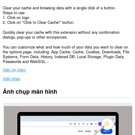
Clear your cache and browsing data with a single click of a button.
Steps to use-
1. Click on logo
2. Click on "Click to Clear Cache!" button.
Quickly clear your cache with this extension without any confirmation
dialogs, pop-ups or other annoyances.
You can customize what and how much of your data you want to clear on
the options page, including: App Cache, Cache, Cookies, Downloads, File
Systems, Form Data, History, Indexed DB, Local Storage, Plugin Data,
Passwords and WebSQL...
Hiển thị thêm
Giấy phép
Ảnh chụp màn hình
This
extension
can
clear
recent
browsing
history,
cookies,
downloads,