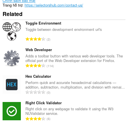
Chính sách bảo mật
Trang hỗ trợ
https://selectorshub.com/contact-us/
Related
Toggle Environment
Toggle between development environment url's
T
2
ổ
n
Web Developer
g
Adds a toolbar button with various web developer tools. The
official port of the Web Developer extension for Firefox.
s
T
114
ố
ổ
x
n
Hex Calculator
ế
g
Perform quick and accurate hexadecimal calculations —
p
addition, subtraction, multiplication, and division with remai...
s
h
T
0
ố
ạ
ổ
x
n
n
Right Click Validator
ế
g
g
Right click on any webpage to validate it using the W3
p
:
NUValidator service.
s
h
T
6
ố
ạ
ổ
x