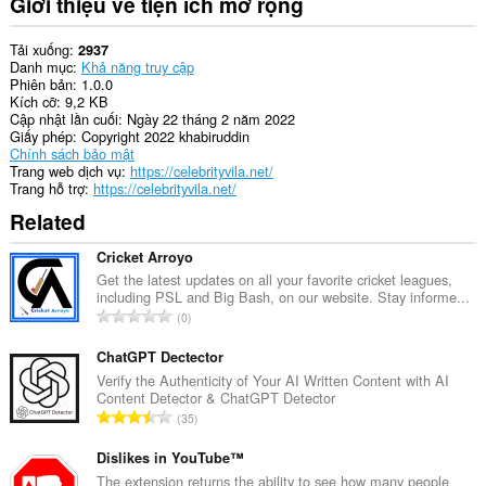
Giới thiệu về tiện ích mở rộng
Tải xuống
2937
Danh mục
Khả năng truy cập
Phiên bản
1.0.0
Kích cỡ
9,2 KB
Cập nhật lần cuối
Ngày 22 tháng 2 năm 2022
Giấy phép
Copyright 2022 khabiruddin
Chính sách bảo mật
Trang web dịch vụ
https://celebrityvila.net/
Trang hỗ trợ
https://celebrityvila.net/
Related
Cricket Arroyo
Get the latest updates on all your favorite cricket leagues,
including PSL and Big Bash, on our website. Stay informe...
T
0
ổ
n
ChatGPT Dectector
g
Verify the Authenticity of Your AI Written Content with AI
Content Detector & ChatGPT Detector
s
T
35
ố
ổ
x
n
Dislikes in YouTube™
ế
g
The extension returns the ability to see how many people