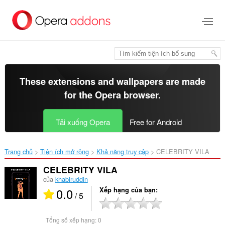
Chuyển
đến
nội
dung
chính
These extensions and wallpapers are made
for the
Opera browser
.
Tải xuống Opera
Free for Android
Trang chủ
Tiện ích mở rộng
Khả năng truy cập
CELEBRITY VILA‎
CELEBRITY VILA
của
khabiruddin
0.0
Xếp hạng của bạn
/ 5
Tổng số xếp hạng:
0