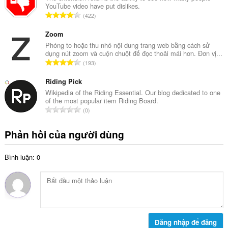
p
YouTube video have put dislikes.
s
h
T
422
ố
ạ
ổ
x
n
n
Zoom
ế
g
g
Phóng to hoặc thu nhỏ nội dung trang web bằng cách sử
p
:
dụng nút zoom và cuộn chuột để đọc thoải mái hơn. Đơn vị...
s
h
T
193
ố
ạ
ổ
x
n
n
Riding Pick
ế
g
g
Wikipedia of the Riding Essential. Our blog dedicated to one
p
:
of the most popular item Riding Board.
s
h
T
0
ố
ạ
ổ
x
n
n
Phản hồi của người dùng
ế
g
g
p
:
s
h
Bình luận: 0
ố
ạ
x
n
ế
g
p
:
h
ạ
n
Đăng nhập để đăng