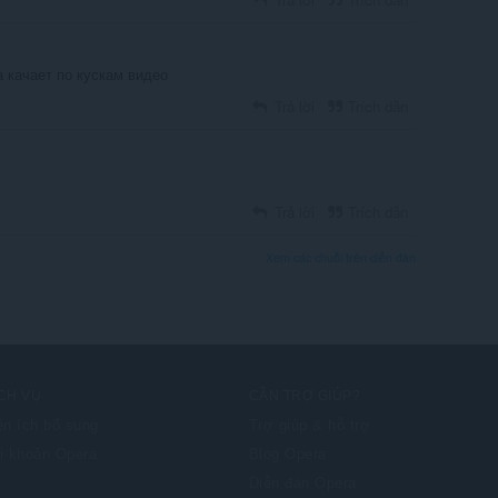
а качает по кускам видео
Trả lời
Trích dẫn
Trả lời
Trích dẫn
Xem các chuỗi trên diễn đàn
CH VỤ
CẦN TRỢ GIÚP?
ện ích bổ sung
Trợ giúp & hỗ trợ
i khoản Opera
Blog Opera
Diễn đàn Opera