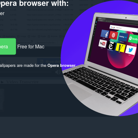
pera browser with:
ker
pera
Free for Mac
llpapers are made for the
Opera browser
.