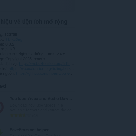
thiệu về tiện ích mở rộng
ng
120789
ục
Tải xuống
ản
0.3.2
99,2 KB
 lần cuối
Ngày 27 tháng 1 năm 2025
ép
Copyright 2025 inbasic
eb dịch vụ
https://webextension.org/listing/bulk-media-downloader.html
 trợ
https://webextension.org/listing/bulk-media-downloader.html
ã nguồn
https://github.com/inbasic/bulk-media-downloader/
ted
YouTube Video and Audio Downloader
Download YouTube videos in all
available formats and extract the or...
T
92
ổ
n
SaveFrom.net helper
g
Download YouTube, Facebook,