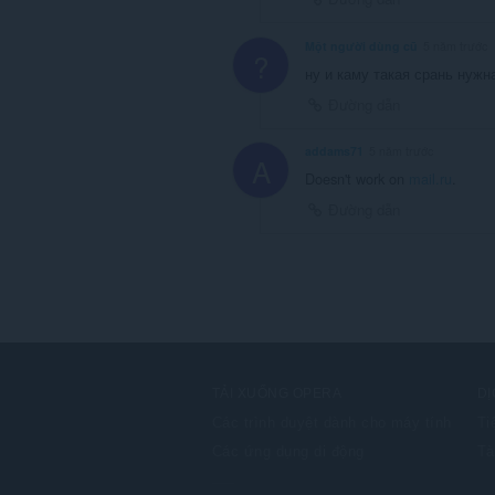
Một người dùng cũ
5 năm trước
?
ну и каму такая срань нужн
Đường dẫn
addams71
5 năm trước
A
Doesn't work on
mail.ru
.
Đường dẫn
TẢI XUỐNG OPERA
DỊ
Các trình duyệt dành cho máy tính
Ti
Các ứng dụng di động
Tà