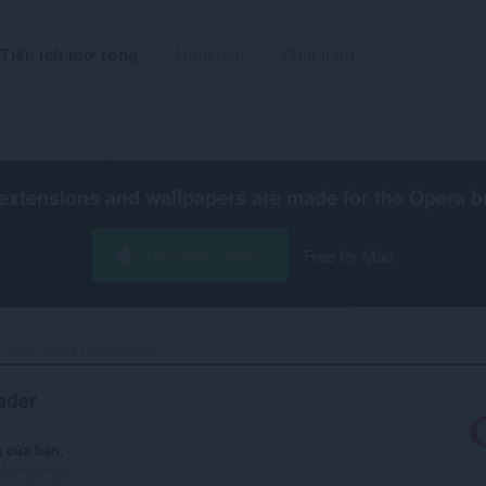
Tiện ích mở rộng
Hình nền
Phát triển
extensions and wallpapers are made for the
Opera b
Tải xuống Opera
Free for Mac
Bulk Media Downloader‎
ader
 của bạn