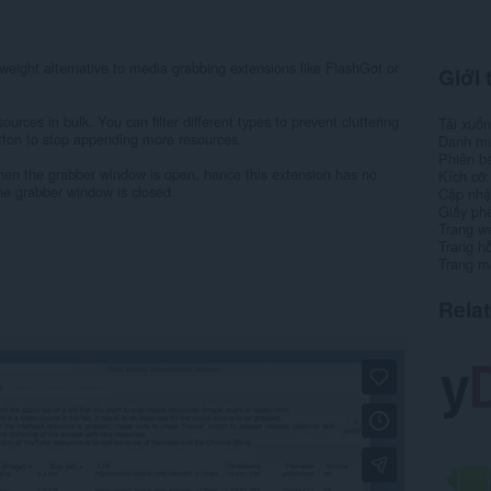
weight alternative to media grabbing extensions like FlashGot or
Giới 
urces in bulk. You can filter different types to prevent cluttering
Tải xuố
tton to stop appending more resources.
Danh m
Phiên b
when the grabber window is open, hence this extension has no
Kích cỡ
he grabber window is closed.
Cập nhật
Giấy ph
Trang w
Trang hỗ
Trang m
Rela