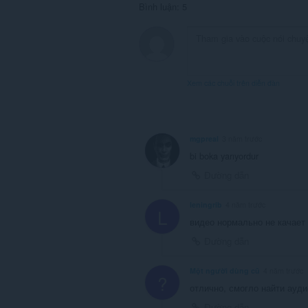
Bình luận: 5
Xem các chuỗi trên diễn đàn
mgpreal
3 năm trước
bi boka yarıyordur
Đường dẫn
leningrib
4 năm trước
L
видео нормально не качает
Đường dẫn
Một người dùng cũ
4 năm trước
?
отлично, смогло найти ауд
Đường dẫn