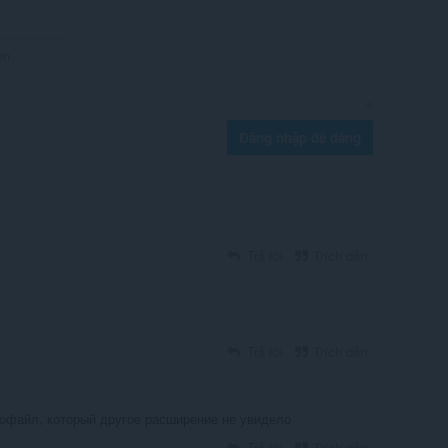
Đăng nhập để đăng
Trả lời
Trích dẫn
Trả lời
Trích dẫn
иофайл, который другое расширение не увидело
Trả lời
Trích dẫn