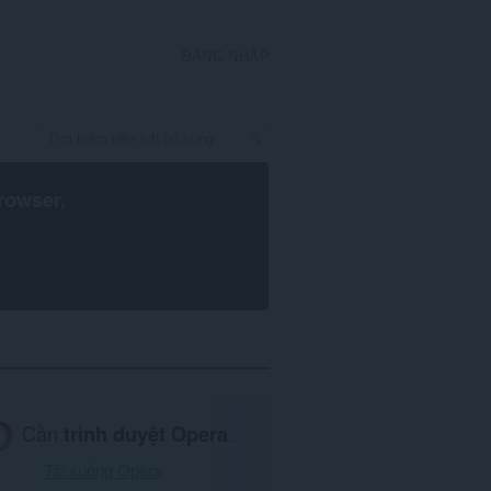
ĐĂNG NHẬP
rowser
.
Cần
trình duyệt Opera
.
Tải xuống Opera