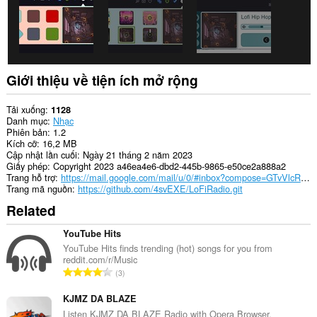
Giới thiệu về tiện ích mở rộng
Tải xuống
1128
Danh mục
Nhạc
Phiên bản
1.2
Kích cỡ
16,2 MB
Cập nhật lần cuối
Ngày 21 tháng 2 năm 2023
Giấy phép
Copyright 2023 a46ea4e6-dbd2-445b-9865-e50ce2a888a2
Trang hỗ trợ
https://mail.google.com/mail/u/0/#inbox?compose=GTvVlcRwRQBxXRZGdnmSNbxfCXlSRRQscdffDqksNcrpnNptQTRcKttngCHcXGNzbvKNQVHLwNGzg
Trang mã nguồn
https://github.com/4svEXE/LoFiRadio.git
Related
YouTube Hits
YouTube Hits finds trending (hot) songs for you from
reddit.com/r/Music
T
3
ổ
n
KJMZ DA BLAZE
g
Listen KJMZ DA BLAZE Radio with Opera Browser.