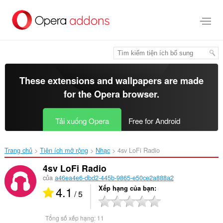
Chuyển
đến
nội
dung
chính
These extensions and wallpapers are made
for the
Opera browser
.
Tải xuống Opera
Free for Android
Trang chủ
Tiện ích mở rộng
Nhạc
4sv LoFi Radio‎
4sv LoFi Radio
của
a46ea4e6-dbd2-445b-9865-e50ce2a888a2
4.1
Xếp hạng của bạn
/ 5
Tổng số xếp hạng:
11