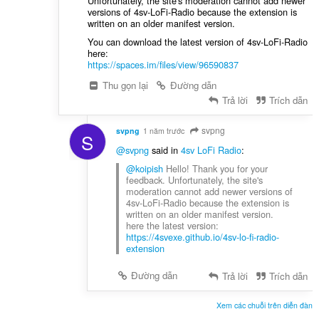
Unfortunately, the site's moderation cannot add newer
versions of 4sv-LoFi-Radio because the extension is
written on an older manifest version.
You can download the latest version of 4sv-LoFi-Radio
here:
https://spaces.im/files/view/96590837
Thu gọn lại
Đường dẫn
Trả lời
Trích dẫn
svpng
svpng
1 năm trước
S
@svpng
said in
4sv LoFi Radio
:
@koipish
Hello! Thank you for your
feedback. Unfortunately, the site's
moderation cannot add newer versions of
4sv-LoFi-Radio because the extension is
written on an older manifest version.
here the latest version:
https://4svexe.github.io/4sv-lo-fi-radio-
extension
Đường dẫn
Trả lời
Trích dẫn
Xem các chuỗi trên diễn đàn