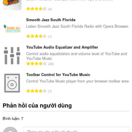
s
T
4
ố
ổ
x
n
Smooth Jazz South Florida
ế
g
Listen Smooth Jazz South Florida Radio with Opera Browser.
p
s
h
T
1
ố
ạ
ổ
x
n
n
YouTube Audio Equalizer and Amplifier
ế
g
g
Control audio equalization and volume level of YouTube and
p
:
YouTube Music
s
h
T
43
ố
ạ
ổ
x
n
n
Toolbar Control for YouTube Music
ế
g
g
Control YouTube Music player from your browser toolbar area
p
:
s
h
T
7
ố
ạ
ổ
x
n
n
Phản hồi của người dùng
ế
g
g
p
:
s
h
Bình luận: 7
ố
ạ
x
n
ế