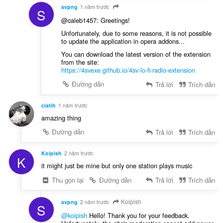
svpng
1 năm trước
S
@caleb1457: Greetings!
Unfortunately, due to some reasons, it is not possible
to update the application in opera addons...
You can download the latest version of the extension
from the site:
https://4svexe.github.io/4sv-lo-fi-radio-extension
Đường dẫn
Trả lời
Trích dẫn
ciatih
1 năm trước
amazing thing
Đường dẫn
Trả lời
Trích dẫn
Koipish
2 năm trước
K
it might just be mine but only one station plays music
Thu gọn lại
Đường dẫn
Trả lời
Trích dẫn
Koipish
svpng
2 năm trước
S
@koipish
Hello! Thank you for your feedback.