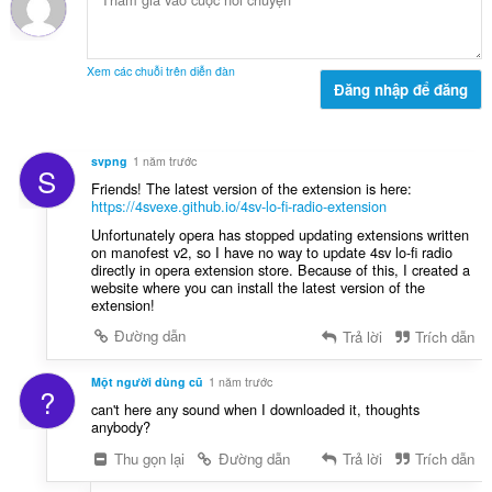
g
p
:
h
ạ
Xem các chuỗi trên diễn đàn
n
Đăng nhập để đăng
g
:
svpng
1 năm trước
S
Friends! The latest version of the extension is here:
https://4svexe.github.io/4sv-lo-fi-radio-extension
Unfortunately opera has stopped updating extensions written
on manofest v2, so I have no way to update 4sv lo-fi radio
directly in opera extension store. Because of this, I created a
website where you can install the latest version of the
extension!
Đường dẫn
Trả lời
Trích dẫn
Một người dùng cũ
1 năm trước
?
can't here any sound when I downloaded it, thoughts
anybody?
Thu gọn lại
Đường dẫn
Trả lời
Trích dẫn