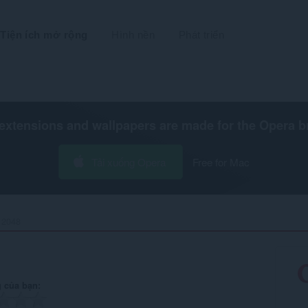
Tiện ích mở rộng
Hình nền
Phát triển
extensions and wallpapers are made for the
Opera b
Tải xuống Opera
Free for Mac
2048‎
 của bạn