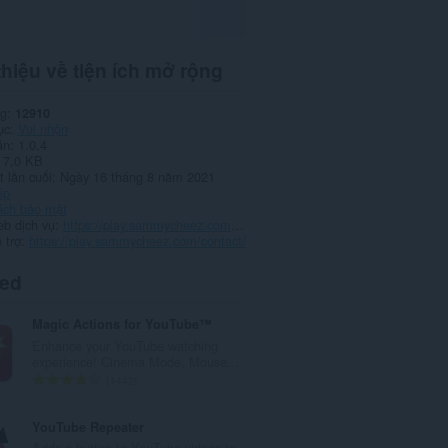
thiệu về tiện ích mở rộng
ng
12910
ục
Vui nhộn
ản
1.0.4
7,0 KB
 lần cuối
Ngày 16 tháng 8 năm 2021
ép
ách bảo mật
eb dịch vụ
https://play.sammycheez.com/contact/
 trợ
https://play.sammycheez.com/contact/
ted
Magic Actions for YouTube™
Enhance your YouTube watching
experience! Cinema Mode, Mouse...
T
1442
ổ
n
YouTube Repeater
g
Adds a button to YouTube videos to