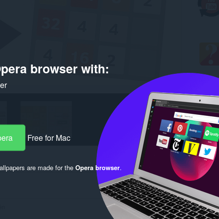
pera browser with:
ker
pera
Free for Mac
llpapers are made for the
Opera browser
.