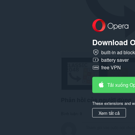
Download O
built-in ad bloc
battery saver
free VPN
Tải xuống O
Phản hồi của người dùng
These extensions and wa
Xem tất cả
Bình luận: 9