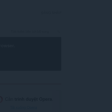
ĐĂNG NHẬP
rowser
.
Cần
trình duyệt Opera
.
Tải xuống Opera