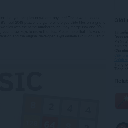
ion that you can play anywhere, anytime! The 2048 in popup
Giới 
t's free! 2048 puzzle is a game where you slide tiles on a grid to
two tiles with the same number touch, they merge into one. You
 your arrow keys to move the tiles. Please note that this version
Tải xuố
tension and the original developer is @Gabriele Cirulli on Github.
Danh m
Phiên b
Kích cỡ
Cập nhật
Giấy ph
Chính s
Trang w
Trang hỗ
Rela