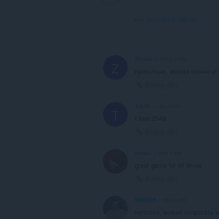
Xem các chuỗi trên diễn đàn
Zionee
5 tháng trước
Z
прикольно, иногда можно и 
Đường dẫn
Tab94
1 năm trước
T
I love 2048
Đường dẫn
mimuz
1 năm trước
great game for all times
Đường dẫn
MMIDDY
1 năm trước
неплохо, можно скоротать в