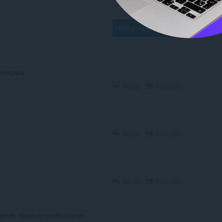
Đăng nhập để đăng
поиграть
Trả lời
Trích dẫn
Trả lời
Trích dẫn
Trả lời
Trích dẫn
ремя, когда на учебе скучно