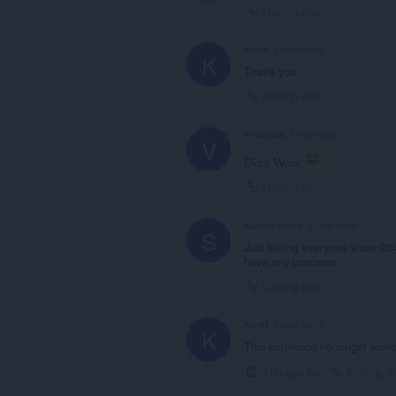
Đường dẫn
KevH
3 năm trước
K
Thank you
Đường dẫn
v1betime
3 năm trước
V
Didnt Work
Đường dẫn
sammycheez
3 năm trước
S
Just letting everyone know 20
have any concerns.
Đường dẫn
KevH
3 năm trước
K
This extension no longer work
Thu gọn lại
Đường d