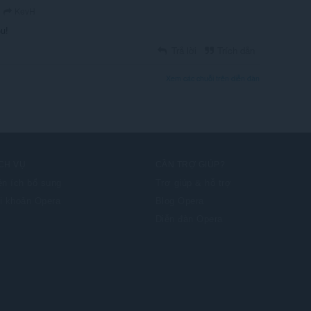
KevH
ou!
Trả lời
Trích dẫn
Xem các chuỗi trên diễn đàn
CH VỤ
CẦN TRỢ GIÚP?
ện ích bổ sung
Trợ giúp & hỗ trợ
i khoản Opera
Blog Opera
Diễn đàn Opera