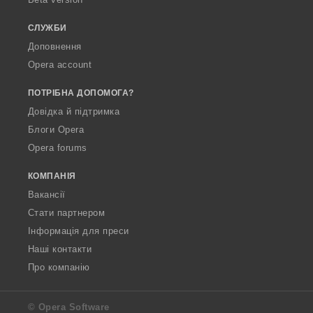
а
а
а
а
ч
ч
ч
ч
СЛУЖБИ
і
і
і
і
Доповнення
в
в
в
в
Opera account
:
:
:
:
ПОТРІБНА ДОПОМОГА?
Довідка й підтримка
Блоги Opera
Opera forums
КОМПАНІЯ
Вакансії
Стати партнером
Інформація для преси
Наші контакти
Про компанію
© Opera Software