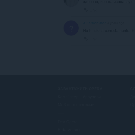
здорово, иногда использую
Link
A Former User
4 years ago
?
No funciona correctamente. El 
Link
ЗАВАНТАЖИТИ OPERA
С
Комп’ютерні браузери
До
Мобільні програми
Op
Dev.Opera
Beta version