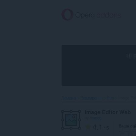
Перейти
до
основного
вмісту
Ці 
Домівка
Розширення
Fun
Image Edi
Image Editor Web
by
fxnoob
4.1
Ваша оц
/ 5