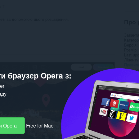
в:
7
неті за допомогою цього розширення.
Про 
Завант
Категор
Версія
Розмір
Last up
Ліцензу
Правила
Службо
и браузер Opera з:
Сторінк
Сторінк
ker
Пов’
яду
и Opera
Free for Mac