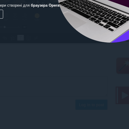
ери створені для
браузера Opera
.
Log in to post