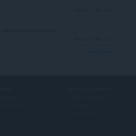
Reply
Quote
editor online no pilla la imagen.
Reply
Quote
View forum thread
ЛУЖБИ
ПОТРІБНА ДОПОМОГА?
повнення
Довідка й підтримка
era account
Блоги Opera
Opera forums