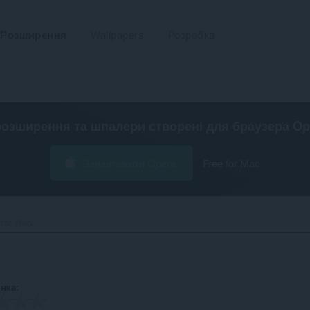
Розширення
Wallpapers
Розробка
розширення та шпалери створені для
браузера Op
Завантажити Opera
Free for Mac
tor Web‎
інка