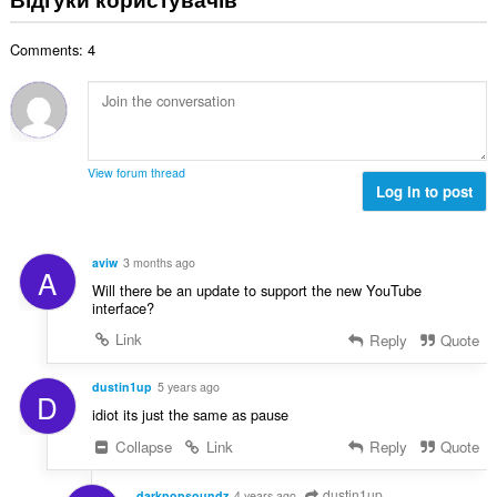
к
а
о
к
в
і
л
ц
і
а
с
Comments: 4
ь
і
л
ч
т
н
н
ь
і
ь
а
ю
к
в
о
к
в
і
:
ц
і
а
с
і
л
ч
т
View forum thread
н
ь
і
Log in to post
ь
ю
к
в
о
в
і
:
ц
а
с
і
aviw
3 months ago
ч
A
т
н
Will there be an update to support the new YouTube
і
ь
ю
interface?
в
о
в
:
Link
Reply
Quote
ц
а
і
ч
н
dustin1up
5 years ago
і
D
ю
idiot its just the same as pause
в
в
:
Collapse
Link
Reply
Quote
а
ч
dustin1up
darkpopsoundz
4 years ago