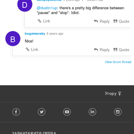
і
D
в
@dustin1up
: there's a pretty big difference between
:
"pause" and "stop". Idiot.
Link
Reply
Quote
bogatworsky
6 years ago
B
Nice!
Link
Reply
Quote
View forum thread
Угору
F
Facebook
Twitter
Youtube
LinkedIn
Instag
o
l
l
o
ЗАВАНТАЖИТИ OPERA