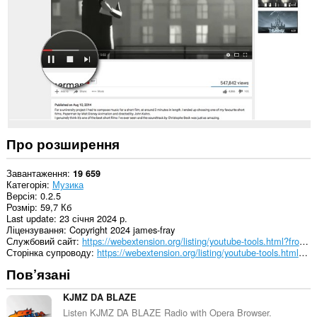
деяких
із
сайтів.
Про розширення
Завантаження
19 659
Категорія
Музика
Версія
0.2.5
Розмір
59,7 Кб
Last update
23 січня 2024 р.
Ліцензування
Copyright 2024 james-fray
Службовий сайт
https://webextension.org/listing/youtube-tools.html?from=stop-button
Сторінка супроводу
https://webextension.org/listing/youtube-tools.html?from=stop-button
Пов’язані
KJMZ DA BLAZE
Listen KJMZ DA BLAZE Radio with Opera Browser.