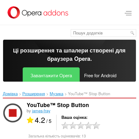
Перейти
до
основного
вмісту
Ці розширення та шпалери створені для
браузера Opera
.
Завантажити Opera
Free for Android
Домівка
Розширення
Музика
YouTube™ Stop Button‎
YouTube™ Stop Button
by
james-fray
4.2
Ваша оцінка
/ 5
Загальна кількість оцінювачів:
13