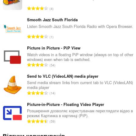
З
4
а
г
Smooth Jazz South Florida
а
Listen Smooth Jazz South Florida Radio with Opera Browser.
л
З
1
ь
а
н
г
Picture in Picture - PiP View
а
а
Watch videos in a floating PiP window (always on top of other
к
windows) even when tab is switched.
л
і
З
54
ь
л
а
н
ь
г
Send to VLC (VideoLAN) media player
а
к
а
Send media stream links from current tab to VLC (VideoLAN)
к
і
media player
л
і
З
с
14
ь
л
а
т
н
ь
г
Picture-in-Picture - Floating Video Player
ь
а
к
а
о
Розширення дозволяє користувачам переглядати відео в
к
і
режимі Картинка в картинці (PiP).
л
ц
і
З
с
59
ь
і
л
а
т
н
н
ь
г
ь
Відгуки користувачів
а
ю