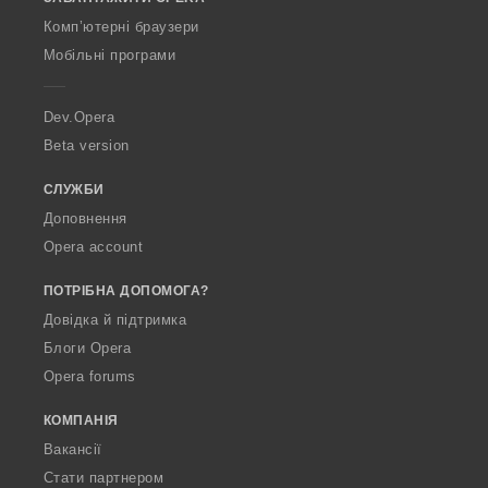
w
O
Комп’ютерні браузери
p
Мобільні програми
e
r
a
Dev.Opera
Beta version
СЛУЖБИ
Доповнення
Opera account
ПОТРІБНА ДОПОМОГА?
Довідка й підтримка
Блоги Opera
Opera forums
КОМПАНІЯ
Вакансії
Стати партнером