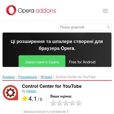
Перейти
до
основного
вмісту
Ці розширення та шпалери створені для
браузера Opera
.
Завантажити Opera
Free for Android
Домівка
Розширення
Музика
Control Center for YouTube‎
Control Center for YouTube
by
inbasic
4.1
Ваша оцінка
/ 5
Загальна кількість оцінювачів:
5