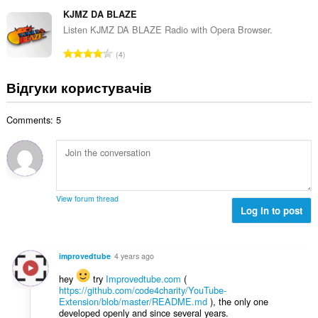
а
т
н
ь
г
KJMZ DA BLAZE
ь
а
к
а
о
Listen KJMZ DA BLAZE Radio with Opera Browser.
к
і
л
ц
і
З
с
4
ь
і
л
а
т
н
н
ь
г
ь
Відгуки користувачів
а
ю
к
а
о
к
в
і
л
ц
і
а
с
Comments: 5
ь
і
л
ч
т
н
н
ь
і
ь
а
ю
к
в
о
к
в
і
:
ц
і
а
с
і
л
ч
т
View forum thread
н
ь
і
Log in to post
ь
ю
к
в
о
в
і
:
ц
а
с
і
improvedtube
4 years ago
ч
т
н
і
ь
hey
try
Improvedtube.com
(
ю
в
https://github.com/code4charity/YouTube-
о
в
Extension/blob/master/README.md
), the only one
:
ц
а
developed openly and since several years.