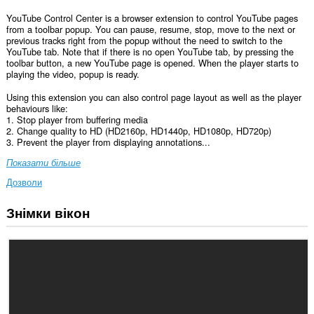
YouTube Control Center is a browser extension to control YouTube pages
from a toolbar popup. You can pause, resume, stop, move to the next or
previous tracks right from the popup without the need to switch to the
YouTube tab. Note that if there is no open YouTube tab, by pressing the
toolbar button, a new YouTube page is opened. When the player starts to
playing the video, popup is ready.
Using this extension you can also control page layout as well as the player
behaviours like:
1. Stop player from buffering media
2. Change quality to HD (HD2160p, HD1440p, HD1080p, HD720p)
3. Prevent the player from displaying annotations...
Показати більше
Дозволи
Знімки вікон
Це
розширення
може
отримувати
доступ
до
ваших
даних
на
деяких