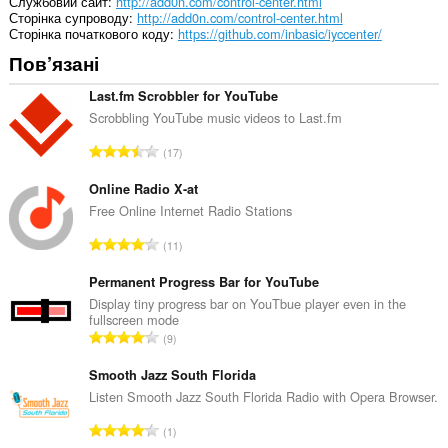
Службовий сайт
http://add0n.com/control-center.html
Сторінка супроводу
http://add0n.com/control-center.html
Сторінка початкового коду
https://github.com/inbasic/iyccenter/
Пов’язані
Last.fm Scrobbler for YouTube
Scrobbling YouTube music videos to Last.fm
З
17
а
г
Online Radio X-at
а
Free Online Internet Radio Stations
л
З
11
ь
а
н
г
Permanent Progress Bar for YouTube
а
а
Display tiny progress bar on YouTbue player even in the
к
fullscreen mode
л
і
З
9
ь
л
а
н
ь
г
Smooth Jazz South Florida
а
к
а
Listen Smooth Jazz South Florida Radio with Opera Browser.
к
і
л
і
З
с
1
ь
л