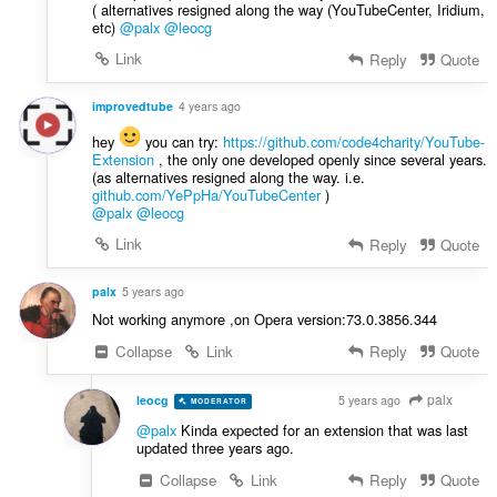
і
( alternatives resigned along the way (YouTubeCenter, Iridium,
ч
н
etc)
@palx
@leocg
і
ю
в
Link
Reply
Quote
в
:
а
improvedtube
4 years ago
ч
і
hey
you can try:
https://github.com/code4charity/YouTube-
Extension
, the only one developed openly since several years.
в
(as alternatives resigned along the way. i.e.
:
github.com/YePpHa/YouTubeCenter
)
@palx
@leocg
Link
Reply
Quote
palx
5 years ago
Not working anymore ,on Opera version:73.0.3856.344
Collapse
Link
Reply
Quote
palx
leocg
5 years ago
MODERATOR
VOLUNTEER
@palx
Kinda expected for an extension that was last
updated three years ago.
Collapse
Link
Reply
Quote