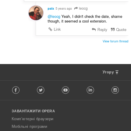
leocg
palx
5 years ago
@leocg
Yeah, I didn't check the date, shame
though, it seemed a cool extension.
Link
Reply
Quote
View forum thread
Угору
F
Facebook
Twitter
Youtube
LinkedIn
Instag
o
l
l
o
ЗАВАНТАЖИТИ OPERA
w
O
Комп’ютерні браузери
p
Мобільні програми
e