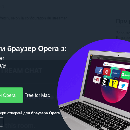
в:
3
itch, selon la configuration du streamer
Про 
Завант
Категор
Версія
и браузер Opera з:
Розмір
Last up
Ліцензу
ker
яду
Пов’
и Opera
Free for Mac
ери створені для
браузера Opera
.