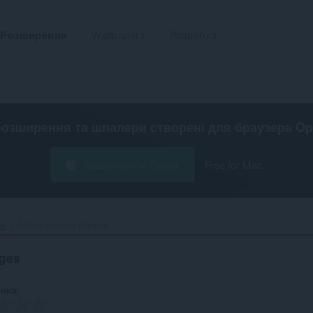
Розширення
Wallpapers
Розробка
розширення та шпалери створені для
браузера Op
Завантажити Opera
Free for Mac
жі
Twitch Custom Badges‎
ges
інка