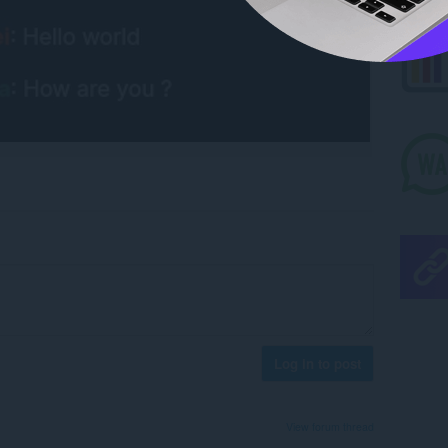
Log in to post
View forum thread