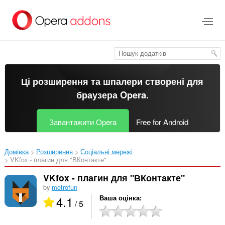
Перейти
до
основного
вмісту
Ці розширення та шпалери створені для
браузера Opera
.
Завантажити Opera
Free for Android
Домівка
Розширення
Соціальні мережі
VKfox - плагин для "ВКонтакте"‎
VKfox - плагин для "ВКонтакте"
by
metrofun
4.1
Ваша оцінка
/ 5