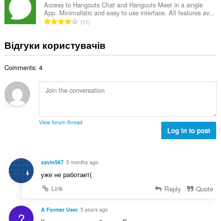
к
а
о
Access to Hangouts Chat and Hangouts Meet in a single
к
і
App. Minimalistic and easy to use interface. All features av...
л
ц
і
З
с
11
ь
і
л
а
т
н
н
ь
г
ь
Відгуки користувачів
а
ю
к
а
о
к
в
і
л
ц
і
а
с
Comments: 4
ь
і
л
ч
т
н
н
ь
і
ь
а
ю
к
в
о
к
в
і
:
ц
і
а
с
і
л
ч
т
View forum thread
н
ь
і
Log in to post
ь
ю
к
в
о
в
і
:
ц
а
с
і
xavin567
5 months ago
ч
т
н
уже не работает(
і
ь
ю
в
о
Link
Reply
Quote
в
:
ц
а
і
A Former User
5 years ago
ч
?
н