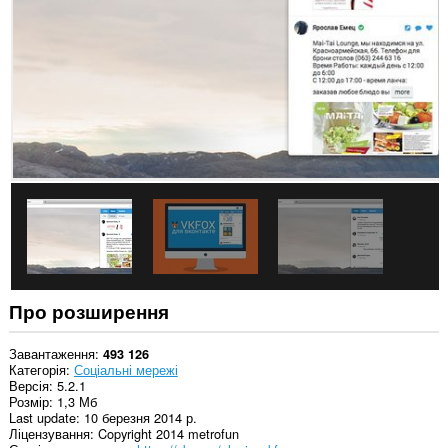
із
сайтів.
This
extension
can
create
rich
notifications
and
display
them
to
you
in
the
system
tray.
Про розширення
Це
розширення
може
Завантаження
493 126
отримувати
Категорія
Соціальні мережі
доступ
Версія
5.2.1
до
Розмір
1,3 Мб
даних
Last update
10 березня 2014 р.
щодо
Ліцензування
Copyright 2014 metrofun
ваших