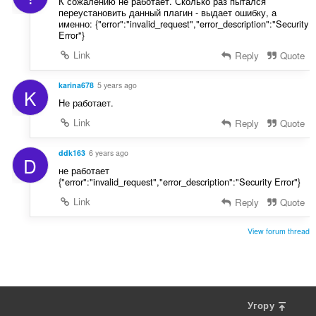
і
К сожалению не работает. Сколько раз пытался
ю
переустановить данный плагин - выдает ошибку, а
в
в
именно: {"error":"invalid_request","error_description":"Security
:
Error"}
а
ч
Link
Reply
Quote
і
в
karina678
5 years ago
K
:
Не работает.
Link
Reply
Quote
ddk163
6 years ago
D
не работает
{"error":"invalid_request","error_description":"Security Error"}
Link
Reply
Quote
View forum thread
Угору