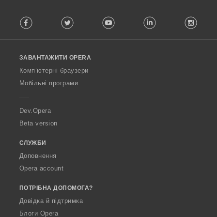
F
Facebook
Twitter
Youtube
LinkedIn
Instag
o
l
l
o
ЗАВАНТАЖИТИ OPERA
w
O
Комп’ютерні браузери
p
Мобільні програми
e
r
a
Dev.Opera
Beta version
СЛУЖБИ
Доповнення
Opera account
ПОТРІБНА ДОПОМОГА?
Довідка й підтримка
Блоги Opera