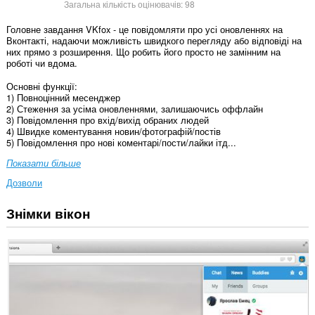
Загальна кількість оцінювачів:
98
Головне завдання VKfox - це повідомляти про усі оновленнях на
Вконтакті, надаючи можливість швидкого перегляду або відповіді на
них прямо з розширення. Що робить його просто не замінним на
роботі чи вдома.
Основні функції:
1) Повноцінний месенджер
2) Стеження за усіма оновленнями, залишаючись оффлайн
3) Повідомлення про вхід/вихід обраних людей
4) Швидке коментування новин/фотографій/постів
5) Повідомлення про нові коментарі/пости/лайки ітд...
Показати більше
Дозволи
Знімки вікон
Це
розширення
може
отримувати
доступ
до
ваших
даних
на
деяких