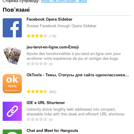
Сторінка супроводу
https://vk.com/plugin_vkfox
вкладок
Пов’язані
і
журналу
перегляду.
Facebook Opera Sidebar
Access Facebook through Opera Sidebar.
З
178
а
г
jeu-tarot-en-ligne.com•Emoji
а
Ajoute des fonctionnalités à jeu-tarot-en-ligne.com pour
améliorer votre expérience de jeu et corriger des bugs.
л
З
0
ь
а
н
г
OkTools - Темы, Cтатусы для сайта одноклассники.ру
а
а
к
л
і
З
803
ь
л
а
н
ь
г
IDE`a URL Shortener
а
к
а
Instantly shrink lengthy web addresses into compact,
к
і
shareable links with this sleek and efficient URL shortener.
л
і
З
с
0
ь
л
а
т
н
ь
г
Chat and Meet for Hangouts
ь
а