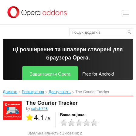
Перейти
до
основного
вмісту
Ці розширення та шпалери створені для
браузера Opera
.
Завантажити Opera
Free for Android
Домівка
Розширення
Доступність
The Courier Tracker‎
The Courier Tracker
by
satish748
4.1
Ваша оцінка
/ 5
Загальна кількість оцінювачів:
2