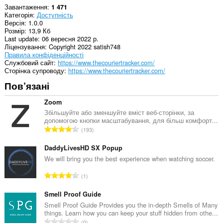
Завантаження
1 471
Категорія
Доступність
Версія
1.0.0
Розмір
13,9 Кб
Last update
06 вересня 2022 р.
Ліцензування
Copyright 2022 satish748
Правила конфіденційності
Службовий сайт
https://www.thecouriertracker.com/
Сторінка супроводу
https://www.thecouriertracker.com/
Пов’язані
Zoom
Збільшуйте або зменшуйте вміст веб-сторінки, за
допомогою кнопки масштабування, для більш комфорт...
З
193
а
г
DaddyLivesHD SX Popup
а
We will bring you the best experience when watching soccer.
л
З
1
ь
а
н
г
Smell Proof Guide
а
а
Smell Proof Guide Provides you the in-depth Smells of Many
к
things. Learn how you can keep your stuff hidden from othe...
л
і
З
0