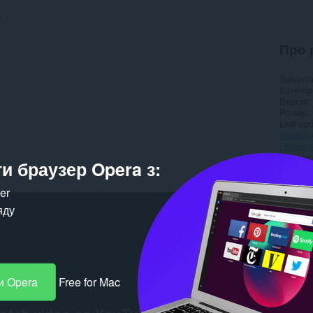
в:
0
Про 
Завант
Категор
Версія
Розмір
Last up
Ліцензу
Правила
Сторінк
и браузер Opera з:
Сторінк
ker
Пов’
яду
и Opera
Free for Mac