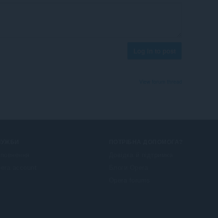
Log in to post
View forum thread
ЛУЖБИ
ПОТРІБНА ДОПОМОГА?
повнення
Довідка й підтримка
era account
Блоги Opera
Opera forums