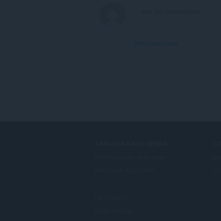
View forum thread
ЗАВАНТАЖИТИ OPERA
С
Комп’ютерні браузери
До
Мобільні програми
Op
Dev.Opera
Beta version