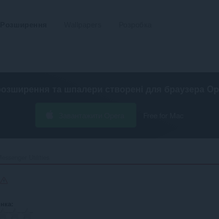
Розширення
Wallpapers
Розробка
розширення та шпалери створені для
браузера Op
Завантажити Opera
Free for Mac
essenger Utilities‎
інка