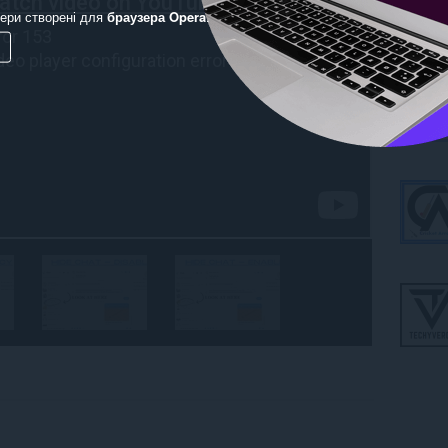
ери створені для
браузера Opera
.