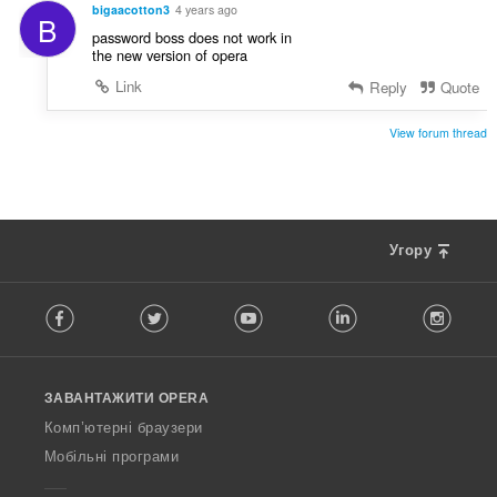
bigaacotton3
4 years ago
B
password boss does not work in
the new version of opera
Link
Reply
Quote
View forum thread
Угору
F
Facebook
Twitter
Youtube
LinkedIn
Instag
o
l
l
o
ЗАВАНТАЖИТИ OPERA
w
O
Комп’ютерні браузери
p
Мобільні програми
e
r