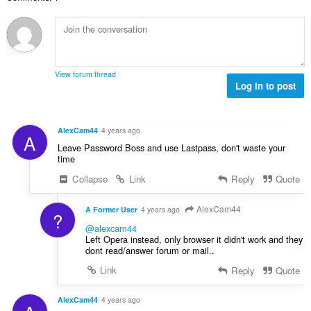
ь
і
л
ч
т
н
н
ь
і
ь
а
ю
к
в
о
к
в
і
:
ц
і
а
с
і
л
ч
т
View forum thread
н
ь
і
Log in to post
ь
ю
к
в
о
в
і
:
ц
а
с
і
AlexCam44
4 years ago
ч
A
т
н
Leave Password Boss and use Lastpass, don't waste your
і
ь
ю
time
в
о
в
:
Collapse
Link
Reply
Quote
ц
а
і
ч
н
AlexCam44
A Former User
4 years ago
і
?
ю
в
@alexcam44
в
Left Opera instead, only browser it didn't work and they
:
а
dont read/answer forum or mail..
ч
Link
Reply
Quote
і
в
AlexCam44
4 years ago
: