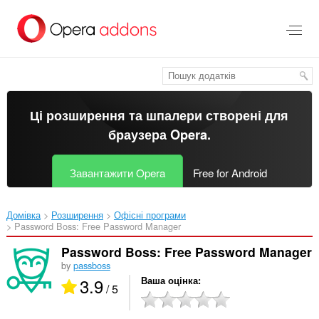
Перейти
до
основного
вмісту
Ці розширення та шпалери створені для
браузера Opera
.
Завантажити Opera
Free for Android
Домівка
Розширення
Офісні програми
Password Boss: Free Password Manager‎
Password Boss: Free Password Manager
by
passboss
3.9
Ваша оцінка
/ 5