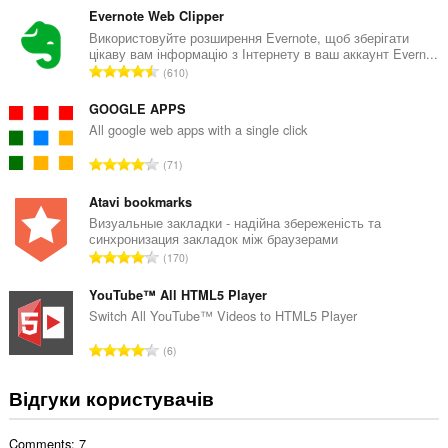
г
Evernote Web Clipper
а
Використовуйте розширення Evernote, щоб зберігати
цікаву вам інформацію з Інтернету в ваш аккаунт Evern...
л
З
610
ь
а
н
г
GOOGLE APPS
а
а
All google web apps with a single click
к
л
і
З
71
ь
л
а
н
ь
г
Atavi bookmarks
а
к
а
Визуальные закладки - надійна збереженість та
к
і
синхронизация закладок між браузерами
л
і
З
с
170
ь
л
а
т
н
ь
г
YouTube™ All HTML5 Player
ь
а
к
а
о
Switch All YouTube™ Videos to HTML5 Player
к
і
л
ц
і
З
с
6
ь
і
л
а
т
н
н
ь
г
ь
Відгуки користувачів
а
ю
к
а
о
к
в
і
л
ц
і
а
с
Comments: 7