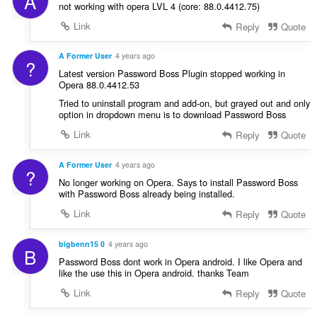
A
not working with opera LVL 4 (core: 88.0.4412.75)
Link
Reply
Quote
A Former User
4 years ago
?
Latest version Password Boss Plugin stopped working in
Opera 88.0.4412.53
Tried to uninstall program and add-on, but grayed out and only
option in dropdown menu is to download Password Boss
Link
Reply
Quote
A Former User
4 years ago
?
No longer working on Opera. Says to install Password Boss
with Password Boss already being installed.
Link
Reply
Quote
bigbenn15 0
4 years ago
B
Password Boss dont work in Opera android. I like Opera and
like the use this in Opera android. thanks Team
Link
Reply
Quote