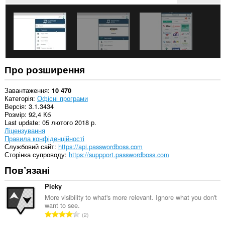
може
отримувати
доступ
до
даних
щодо
ваших
вкладок
і
Про розширення
журналу
перегляду.
Завантаження
10 470
Категорія
Офісні програми
Версія
3.1.3434
Розмір
92,4 Кб
Last update
05 лютого 2018 р.
Ліцензування
Правила конфіденційності
Службовий сайт
https://api.passwordboss.com
Сторінка супроводу
https://suppport.passwordboss.com
Пов’язані
Picky
More visibility to what's more relevant. Ignore what you don't
want to see.
З
2
а