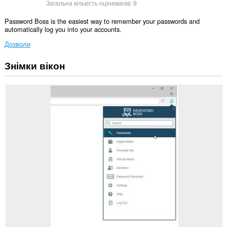
Загальна кількість оцінювачів:
9
Password Boss is the easiest way to remember your passwords and
automatically log you into your accounts.
Дозволи
Знімки вікон
Це
розширення
може
отримувати
доступ
до
ваших
даних
на
усіх
сайтах.
Це
розширення
керуватиме
вашими
розширеннями.
Це
розширення