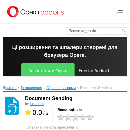
Перейти
до
основного
вмісту
Ці розширення та шпалери створені для
браузера Opera
.
Завантажити Opera
Free for Android
Домівка
Розширення
Офісні програми
Document Sending‎
Document Sending
by
lukeboss
0.0
Ваша оцінка
/ 5
Загальна кількість оцінювачів:
0