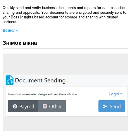
Quickly send and verify business documents and reports for data collection,
sharing and approvals. Your documents are encrypted and securely sent to
your Boss Insights based account for storage and sharing with trusted
partners.
Дозволи
Знімок вікна
Це
розширення
може
отримувати
доступ
до
ваших
даних
на
деяких
із
сайтів.
Це
розширення
може
отримувати
доступ
до