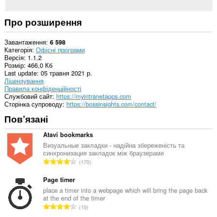
ваших
даних
на
Про розширення
усіх
сайтах.
Завантаження
6 598
Категорія
Офісні програми
Версія
1.1.2
Розмір
466,0 Кб
Last update
05 травня 2021 р.
Ліцензування
Правила конфіденційності
Службовий сайт
https://myintranetapps.com
Сторінка супроводу
https://bossinsights.com/contact/
Пов’язані
Atavi bookmarks
Визуальные закладки - надійна збереженість та
синхронизация закладок між браузерами
З
170
а
г
Page timer
а
place a timer into a webpage which will bring the page back
at the end of the timer
л
З
10
ь
а