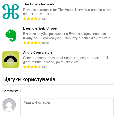
н
г
The Hotels Network
а
а
Provides assistance for The Hotels Network clients on some
к
administrative tasks
л
і
З
2
ь
л
а
н
ь
г
Evernote Web Clipper
а
к
а
Використовуйте розширення Evernote, щоб зберігати
к
і
цікаву вам інформацію з Інтернету в ваш аккаунт Evern...
л
і
З
с
610
ь
л
а
т
н
ь
г
Angle Conversion
ь
а
к
а
о
Convert among measure of angle viz., degree, radian, mil,
к
і
grad, minute, second, point, circle etc.
л
ц
і
З
с
3
ь
і
л
а
т
н
н
ь
г
ь
Відгуки користувачів
а
ю
к
а
о
к
в
і
л
ц
і
а
с
Comments: 0
ь
і
л
ч
т
н
н
ь
і
ь
а
ю
к
в
о
к
в
і
:
ц
і
а
с