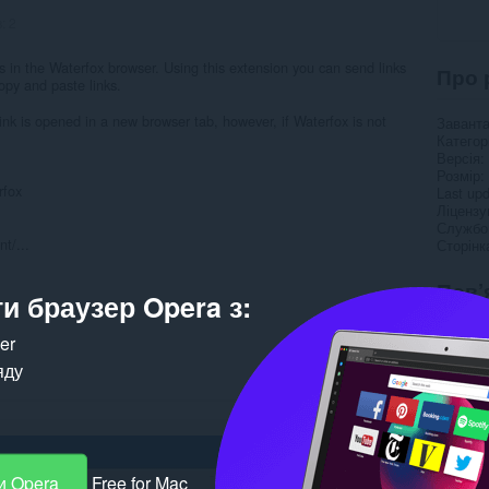
в:
2
ks in the Waterfox browser. Using this extension you can send links
Про 
opy and paste links.
link is opened in a new browser tab, however, if Waterfox is not
Завант
Категор
Версія
Розмір
rfox
Last up
Ліцензу
Службо
t/...
Сторінк
Пов’
и браузер Opera з:
ker
яду
и Opera
Free for Mac