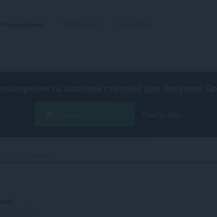
Розширення
Wallpapers
Розробка
розширення та шпалери створені для
браузера Op
Завантажити Opera
Free for Mac
Open in Waterfox‎
інка