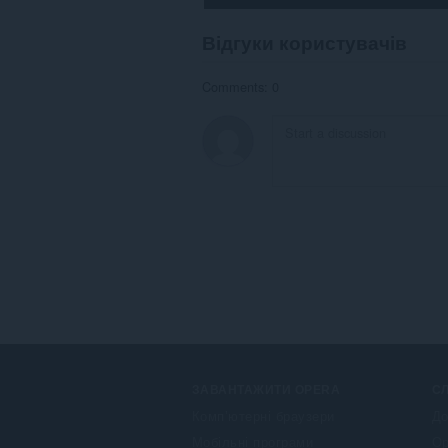
Відгуки користувачів
Comments: 0
ЗАВАНТАЖИТИ OPERA
С
Комп’ютерні браузери
До
Мобільні програми
Op