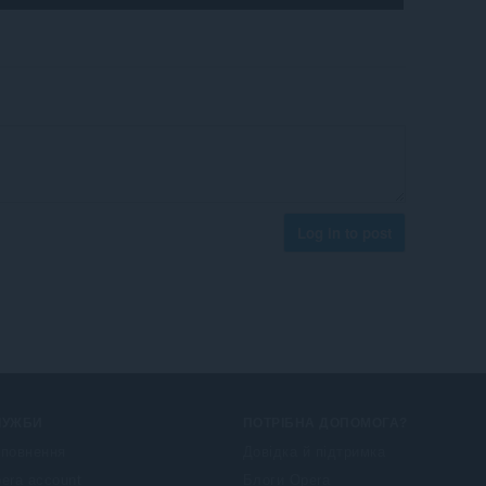
Log in to post
ЛУЖБИ
ПОТРІБНА ДОПОМОГА?
повнення
Довідка й підтримка
era account
Блоги Opera