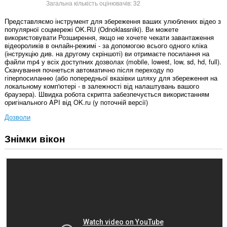
Загальна кількість оцінювачів:
32
Представляємо інструмент для збереження ваших улюблених відео з
популярної соцмережі OK.RU (Odnoklassniki). Ви можете
використовувати Розширення, якщо не хочете чекати завантаження
відеороликів в онлайн-режимі - за допомогою всього одного кліка
(інструкцію див. на другому скріншоті) ви отримаєте посилання на
файли mp4 у всіх доступних дозволах (mobile, lowest, low, sd, hd, full).
Скачування почнеться автоматично після переходу по
гіперпосиланню (або попередньої вказівки шляху для збереження на
локальному комп'ютері - в залежності від налаштувань вашого
браузера). Швидка робота скрипта забезпечується використанням
оригінального API від OK.ru (у поточній версії)
Дозволи
Знімки вікон
Це
розширення
може
отримувати
доступ
до
ваших
даних
на
деяких
із