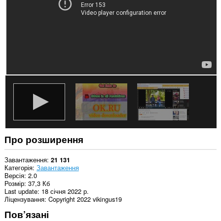
сайтів.
Про розширення
Завантаження
21 131
Категорія
Завантаження
Версія
2.0
Розмір
37,3 Кб
Last update
18 січня 2022 р.
Ліцензування
Copyright 2022 vikingus19
Пов’язані