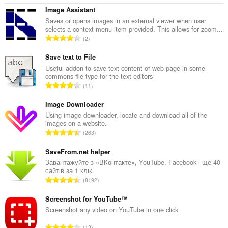
Image Assistant
Saves or opens images in an external viewer when user
selects a context menu item provided. This allows for zoom...
З
2
а
г
Save text to File
а
Useful addon to save text content of web page in some
commons file type for the text editors
л
З
11
ь
а
н
г
Image Downloader
а
а
Using image downloader, locate and download all of the
к
images on a website.
л
і
З
263
ь
л
а
н
ь
г
SaveFrom.net helper
а
к
а
Завантажуйте з «ВКонтакте», YouTube, Facebook і ще 40
к
і
сайтів за 1 клік.
л
і
З
с
8192
ь
л
а
т
н
ь
г
Screenshot for YouTube™
ь
а
к
а
о
Screenshot any video on YouTube in one click
к
і
л
ц
і
З
с
13