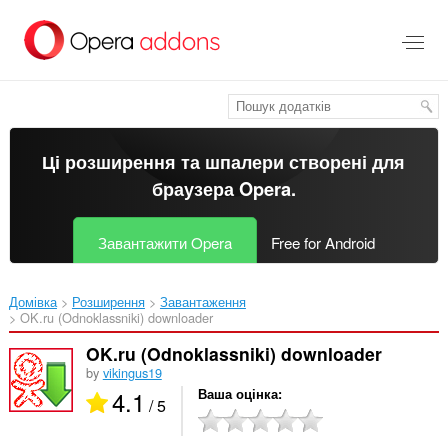
Перейти
до
основного
вмісту
Ці розширення та шпалери створені для
браузера Opera
.
Завантажити Opera
Free for Android
Домівка
Розширення
Завантаження
OK.ru (Odnoklassniki) downloader‎
OK.ru (Odnoklassniki) downloader
by
vikingus19
4.1
Ваша оцінка
/ 5