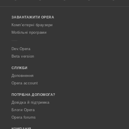
l
l
o
ЗАВАНТАЖИТИ OPERA
w
O
Комп’ютерні браузери
p
Мобільні програми
e
r
a
Dev.Opera
Beta version
СЛУЖБИ
Доповнення
Opera account
ПОТРІБНА ДОПОМОГА?
Довідка й підтримка
Блоги Opera
Opera forums
КОМПАНІЯ