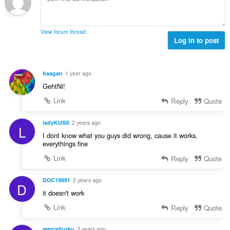
к
в
о
к
в
і
:
ц
і
а
с
і
л
ч
т
View forum thread
н
ь
і
Log in to post
ь
ю
к
в
о
в
і
:
ц
а
с
і
haagan
1 year ago
ч
т
н
GehtNi!
і
ь
ю
в
о
Link
Reply
Quote
в
:
ц
а
і
ladyKUSS
2 years ago
ч
L
н
і
I dont know what you guys did wrong, cause it works,
ю
everythings fine
в
в
:
Link
Reply
Quote
а
ч
DOC19991
2 years ago
і
D
в
it doesn't work
:
Link
Reply
Quote
marcelturku
3 years ago