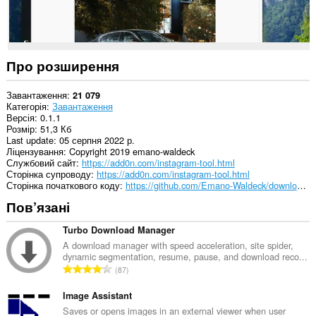
Про розширення
Завантаження
21 079
Категорія
Завантаження
Версія
0.1.1
Розмір
51,3 Кб
Last update
05 серпня 2022 р.
Ліцензування
Copyright 2019 emano-waldeck
Службовий сайт
https://add0n.com/instagram-tool.html
Сторінка супроводу
https://add0n.com/instagram-tool.html
Сторінка початкового коду
https://github.com/Emano-Waldeck/downloader-for-instagram/
Пов’язані
Turbo Download Manager
A download manager with speed acceleration, site spider,
dynamic segmentation, resume, pause, and download reco...
З
87
а
г
Image Assistant
а
Saves or opens images in an external viewer when user