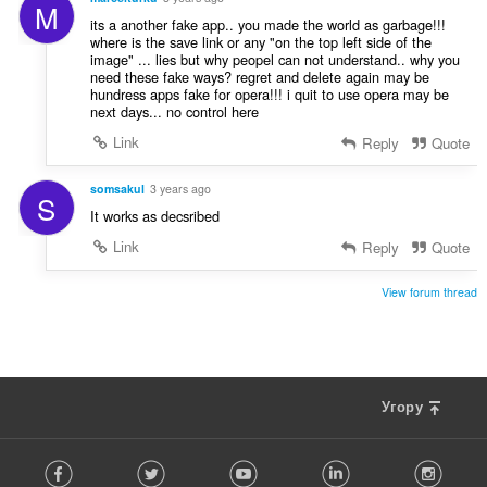
M
its a another fake app.. you made the world as garbage!!!
where is the save link or any "on the top left side of the
image" ... lies but why peopel can not understand.. why you
need these fake ways? regret and delete again may be
hundress apps fake for opera!!! i quit to use opera may be
next days... no control here
Link
Reply
Quote
somsakul
3 years ago
S
It works as decsribed
Link
Reply
Quote
View forum thread
Угору
F
Facebook
Twitter
Youtube
LinkedIn
Instag
o