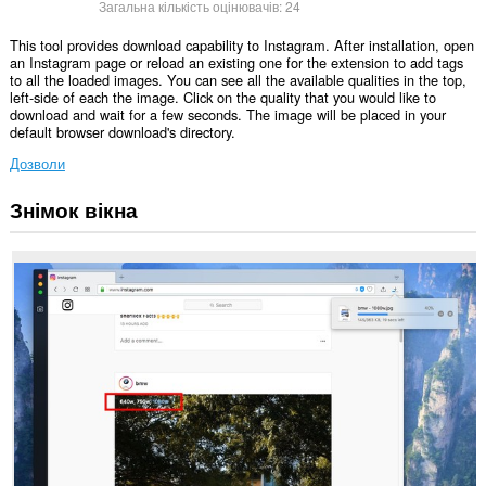
Загальна кількість оцінювачів:
24
This tool provides download capability to Instagram. After installation, open
an Instagram page or reload an existing one for the extension to add tags
to all the loaded images. You can see all the available qualities in the top,
left-side of each the image. Click on the quality that you would like to
download and wait for a few seconds. The image will be placed in your
default browser download's directory.
Дозволи
Знімок вікна
Це
розширення
може
отримувати
доступ
до
ваших
даних
на
деяких
із
сайтів.