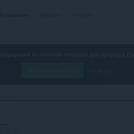
Розширення
Wallpapers
Розробка
розширення та шпалери створені для
браузера Op
Завантажити Opera
Free for Mac
esus Flag‎
інка