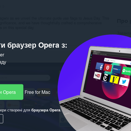
в:
3
agwix as we unveil the ultimate guide use flags to Jesus Day. This
Про 
gnificance, and we have thoughtfully crafted a comprehensive
 on this special day.
Завант
Категор
и браузер Opera з:
Версія
Розмір
Last up
ker
Ліцензу
Службо
яду
Сторінк
Пов’
и Opera
Free for Mac
ери створені для
браузера Opera
.