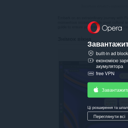
Загальна кількість оцінювачі
Embark on an extraordinary journey with Fl
momentous occasion holds great cultural si
guide to ensure you create lasting memories
Знімок вікна
Завантажит
built-in ad bloc
економією зар
акумулятора
free VPN
Завантажит
Ці розширення та шпал
Переглянути всі