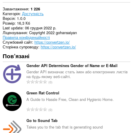
Завантаження
1 226
Категорія
Доступність
Версія
1.0.0
Розмір
16,3 Кб
Last update
06 грудня 2022 р.
Ліцензування
Copyright 2022 gohansaiyan
Правила конфіденційності
Службовий сайт
https://convertzen.io/
Сторінка супроводу
https://convertzen.io/
Пов’язані
Gender API Determines Gender of Name or E-Mail
Gender API визначає стать імен або електронних листів
на будь-якому веб-сайті.
З
0
а
г
Green Rat Control
а
A Guide to Hassle Free, Clean and Hygienic Home.
л
З
0
ь
а
н
г
Go to Sound Tab
а
а
Takes you to the tab that is generating sound
к
л