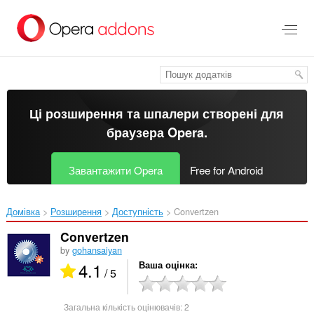
Перейти
до
основного
вмісту
Ці розширення та шпалери створені для
браузера Opera
.
Завантажити Opera
Free for Android
Домівка
Розширення
Доступність
Convertzen‎
Convertzen
by
gohansaiyan
4.1
Ваша оцінка
/ 5
Загальна кількість оцінювачів:
2