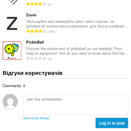
і
З
4
ь
л
а
н
ь
г
Zoom
а
к
а
Збільшуйте або зменшуйте вміст веб-сторінки, за
к
і
допомогою кнопки масштабування, для більш комфорт...
л
і
З
с
193
ь
л
а
т
н
ь
г
PickleBall
ь
а
к
а
о
Uncover the excitement of pickleball on our website! From
к
і
rules to equipment, find all you need to know about this fas...
л
ц
і
З
с
0
ь
і
л
а
т
н
н
ь
г
ь
Відгуки користувачів
а
ю
к
а
о
к
в
і
л
ц
і
а
с
Comments: 0
ь
і
л
ч
т
н
н
ь
і
ь
а
ю
к
в
о
к
в
і
:
ц
і
а
с
і
л
ч
т
View forum thread
н
ь
і
Log in to post
ь
ю
к
в
о