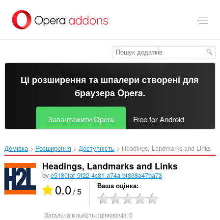
Перейти
до
основного
вмісту
Ці розширення та шпалери створені для
браузера Opera
.
Завантажити Opera
Free for Android
Домівка
Розширення
Доступність
Headings, Landmarks and Links‎
Headings, Landmarks and Links
by
e5180faf-9f22-4c81-a74a-bf838a47ba73
0.0
Ваша оцінка
/ 5
Загальна кількість оцінювачів:
0