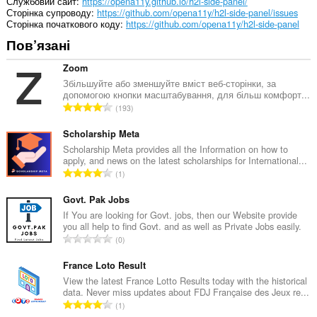
Службовий сайт
https://opena11y.github.io/h2l-side-panel/
Сторінка супроводу
https://github.com/opena11y/h2l-side-panel/issues
Сторінка початкового коду
https://github.com/opena11y/h2l-side-panel
Пов’язані
Zoom
Збільшуйте або зменшуйте вміст веб-сторінки, за
допомогою кнопки масштабування, для більш комфорт...
З
193
а
г
Scholarship Meta
а
Scholarship Meta provides all the Information on how to
apply, and news on the latest scholarships for International...
л
З
1
ь
а
н
г
Govt. Pak Jobs
а
а
If You are looking for Govt. jobs, then our Website provide
к
you all help to find Govt. and as well as Private Jobs easily.
л
і
З
0
ь
л
а
н
ь
г
France Loto Result
а
к
а
View the latest France Lotto Results today with the historical
к
і
data. Never miss updates about FDJ Française des Jeux re...
л
і
З
с
1
ь
л