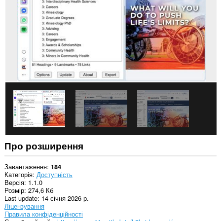
Це
розширення
додає
панель
на
бічну
панель.
Про розширення
Завантаження
184
Категорія
Доступність
Версія
1.1.0
Розмір
274,6 Кб
Last update
14 січня 2026 р.
Ліцензування
Правила конфіденційності