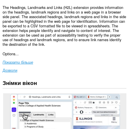
The Headings, Landmarks and Links (H2L) extension provides information
on the headings, landmark regions and links on a web page in a browser
side panel. The associated headings, landmark regions and links in the side
panel can be highlighted in the web page for identification. Information can
be exported to a CSV formatted file to be viewed in spreadsheets. The
extension helps people identify and navigate to content of interest. The
extension can be used as part of accessibility testing to verify the proper
use of headings and landmark regions, and to ensure link names identify
the destination of the link.
Options...
Показати більше
Дозволи
Знімки вікон
Це
розширення
може
отримувати
доступ
до
ваших
даних
на
усіх
сайтах.