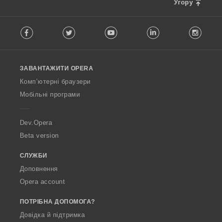
і
Угору
ч
н
і
F
ю
в
Facebook
Twitter
Youtube
LinkedIn
Instag
o
в
:
l
а
l
ч
o
і
ЗАВАНТАЖИТИ OPERA
w
в
O
:
Комп’ютерні браузери
p
Мобільні програми
e
r
a
Dev.Opera
Beta version
СЛУЖБИ
Доповнення
Opera account
ПОТРІБНА ДОПОМОГА?
Довідка й підтримка